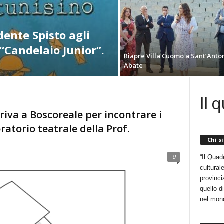
dente Spisto agli
“Candelaio Junior”.
Riapre Villa Cuomo a Sant’Anto
Abate
Il 
iva a Boscoreale per incontrare i
ratorio teatrale della Prof.
Chi s
0
“Il Quad
cultural
provincia
quello d
nel mon