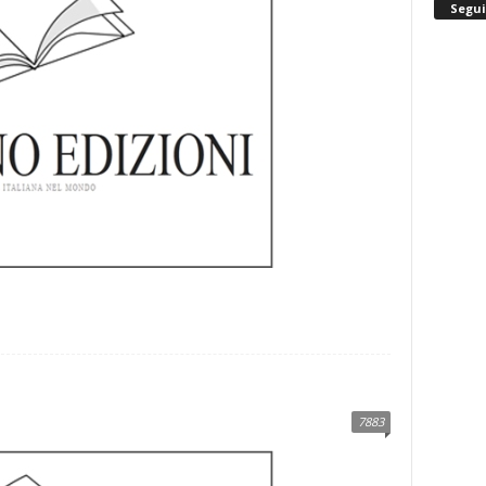
Segui
7883