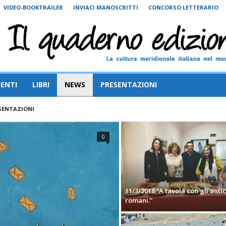
VIDEO-BOOKTRAILER
INVIACI MANOSCRITTI
CONCORSO LETTERARIO
ENTI
LIBRI
NEWS
PRESENTAZIONI
SENTAZIONI
0
11/3/2018 “A tavola con gli antic
romani.”