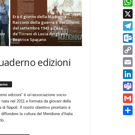
Whats
Era il giorno della Madonna –
Racconti della guerra e documenti
X
del settembre 1943 a Cava
nio
de’Tirreni di Lucia Avigliano –
Telegr
Beatrice Sparano
Outlo
quaderno edizioni
Copy
Link
Email
Linked
iamo
erno edizioni” è un’associazione socio-
Teams
e nata nel 2011 e formata da giovani della
 di Napoli. Il nostro obiettivo prioritario è
Gmail
i diffondere la cultura del Meridione d’Italia
Condiv
do.