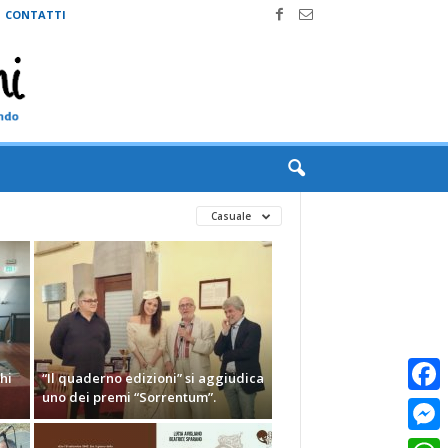
CONTATTI
Casuale
hi
“Il quaderno edizioni” si aggiudica
uno dei premi “Sorrentum”.
Faceb
Messe