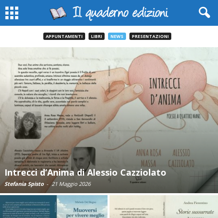
APPUNTAMENTI
LIBRI
NEWS
PRESENTAZIONI
Intrecci d’Anima di Alessio Cazziolato
Stefania Spisto
-
21 Maggio 2026