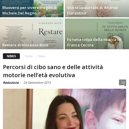
Muoversi per vivere meglio di
Storie sussurrate di Andrea
Michele Del Regno
Fiorentino
Fu tutta colpa della musica di
Restare di Vincenzo Bove
Franca Cecora
NEWS
Home
News
Percorsi di cibo sano e delle attività
motorie nell’età evolutiva
Redazione
-
24 Settembre 2015
10