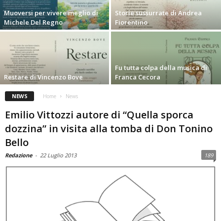
Muoversi per vivere meglio di
Storie sussurrate di Andrea
Michele Del Regno
Fiorentino
Fu tutta colpa della musica di
Restare di Vincenzo Bove
Franca Cecora
NEWS
Home
News
Emilio Vittozzi autore di “Quella sporca
dozzina” in visita alla tomba di Don Tonino
Bello
Redazione
-
22 Luglio 2013
189