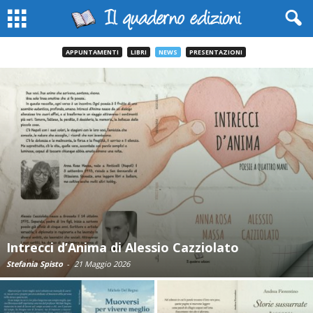
APPUNTAMENTI
LIBRI
NEWS
PRESENTAZIONI
Intrecci d’Anima di Alessio Cazziolato
Stefania Spisto
-
21 Maggio 2026