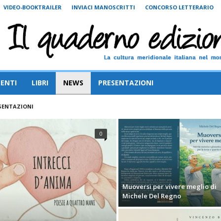
VIDEO-BOOKTRAILER
INVIACI MANOSCRITTI
CONCORSO LETTERARIO
ENTI
LIBRI
NEWS
PRESENTAZIONI
SENTAZIONI
0
Muoversi per vivere meglio di
Michele Del Regno