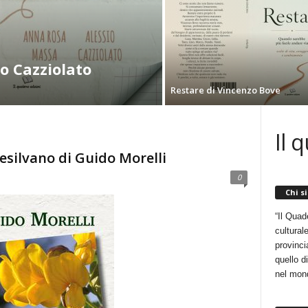
io Cazziolato
Restare di Vincenzo Bove
Il 
tesilvano di Guido Morelli
0
Chi s
“Il Quad
cultural
provincia
quello d
nel mon