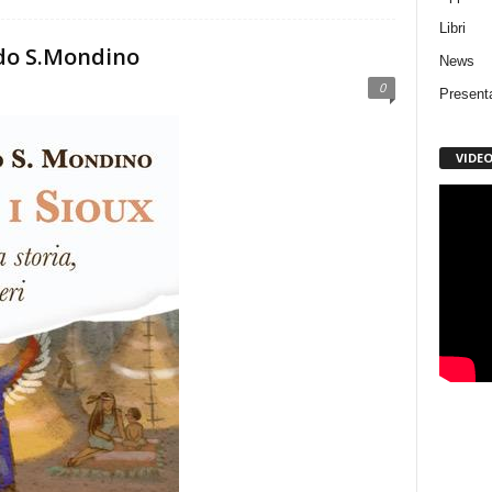
Libri
uido S.Mondino
News
0
Present
VIDE