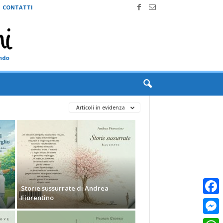
CONTATTI
Articoli in evidenza
Storie sussurrate di Andrea
Fiorentino
Faceb
Messe