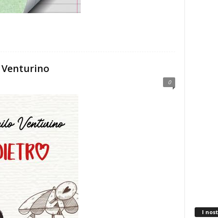
 Venturino
0
I nost