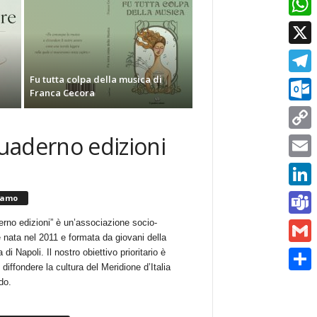
Whats
X
Fu tutta colpa della musica di
Telegr
Franca Cecora
Outlo
quaderno edizioni
Copy
Link
Email
Linked
iamo
erno edizioni” è un’associazione socio-
Teams
e nata nel 2011 e formata da giovani della
 di Napoli. Il nostro obiettivo prioritario è
Gmail
i diffondere la cultura del Meridione d’Italia
Condiv
do.