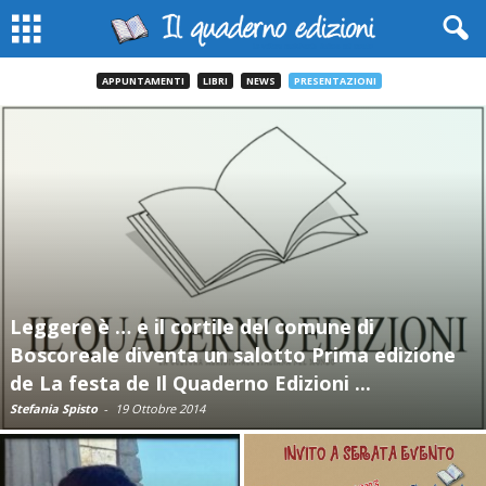
APPUNTAMENTI
LIBRI
NEWS
PRESENTAZIONI
Leggere è … e il cortile del comune di
Boscoreale diventa un salotto Prima edizione
de La festa de Il Quaderno Edizioni ...
Stefania Spisto
-
19 Ottobre 2014