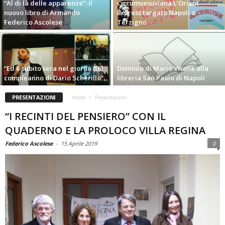
“Al di là delle apparenze”: il
Circumvesuviana L’Orient
nuovo libro di Armando
Express targato Napoli a
Federico Ascolese
Terzigno
“Ed è subito sera nel giorno del
Dominio di Mario Visone alla
compleanno di Dario Scherillo”.
libreria San Paolo di Napoli
PRESENTAZIONI
Home
Presentazioni
“I RECINTI DEL PENSIERO” CON IL
QUADERNO E LA PROLOCO VILLA REGINA
Federico Ascolese
-
15 Aprile 2019
0