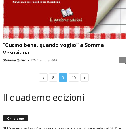
“Cucino bene, quando voglio” a Somma
Vesuviana
Stefania Spisto
-
29 Dicembre 2014
14
8
9
10
Il quaderno edizioni
Chi siamo
“Il Quaderno edizioni” è un’associazione socio-culturale nata nel 2011 e