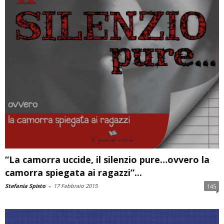
“La camorra uccide, il silenzio pure…ovvero la
camorra spiegata ai ragazzi”...
Stefania Spisto
-
17 Febbraio 2015
145