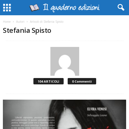
Home
Autori
Articoli di Stefania Spisto
Stefania Spisto
104 ARTICOLI
0 Commenti