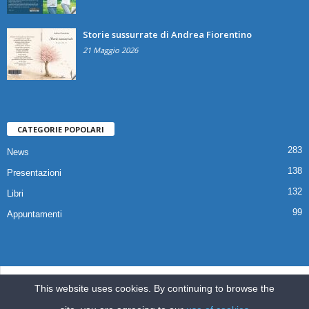
Storie sussurrate di Andrea Fiorentino
21 Maggio 2026
CATEGORIE POPOLARI
283
News
138
Presentazioni
132
Libri
99
Appuntamenti
© 2025 Copyright Associazione Il Quaderno Edizioni | Via Croce,112 80041
This website uses cookies. By continuing to browse the
Boscoreale (NA) |
ilquadernoedizioni@libero.it