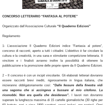
CONCORSO LETTERARIO “FANTASIA AL POTERE”
Organizzato dall’Associazione Culturale
“Il Quaderno Edizioni”
Regolamento
1- L’associazione Il Quaderno Edizioni indice “Fantasia al potere”,
concorso di racconti, aperto a tutti i cittadini. L’obiettivo è far circolare la
cultura e la creatività, in una sana e stimolante competizione letteraria. Il
vincitore e i finalisti avranno inoltre la possibilità di ottenere la
pubblicazione e la promozione delle proprie opere da Il Quaderno Edizioni.
2 – Il concorso è con un incipit vincolante. Gli elaborati letterari dovranno
essere racconti brevi inediti, rigorosamente in lingua italiana, che
inizieranno obbligatoriamente così:
“Dalle fessure della finestra vidi
una sagoma che si accingeva a bussare al mio citofono. La
riconobbi. Non era quella che desideravo”.
I lavori non dovranno
superare la lunghezza massima di 15 cartelle giornalistiche (30 righe per
60 battute, pari a circa 1800 caratteri, spazi inclusi, per pagina). Ogni