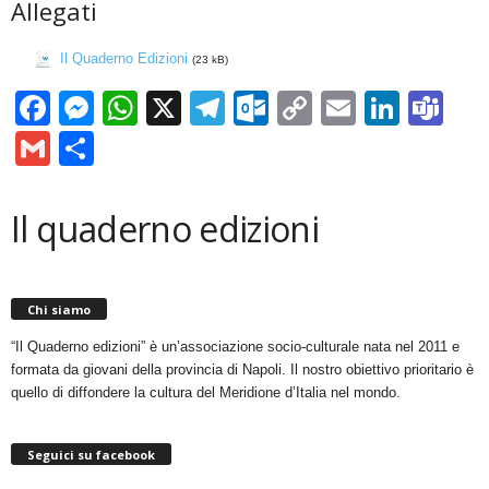
Allegati
Il Quaderno Edizioni
(23 kB)
Facebook
Messenger
WhatsApp
X
Telegram
Outlook.com
Copy
Email
Linke
Te
Link
Gmail
Condividi
Il quaderno edizioni
Chi siamo
“Il Quaderno edizioni” è un’associazione socio-culturale nata nel 2011 e
formata da giovani della provincia di Napoli. Il nostro obiettivo prioritario è
quello di diffondere la cultura del Meridione d’Italia nel mondo.
Seguici su facebook