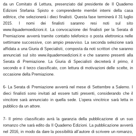
da un Comitato di Lettura, presenziato dal presidente de Il Quaderno
Edizioni Stefania Spisto e comprendente membri interni della casa
editrice, che selezionerà i dieci finalisti. Questa fase terminerà il 31 luglio
2015. I nomi dei finalisti saranno resi noti sul sito
www.ilquadernoedizioni.it. La convocazione dei finalisti per la Serata di
Premiazione avverrà tramite contatto telefonico o posta elettronica nelle
settimane successive, con ampio preavviso. La seconda selezione sarà
affidata a una Giuria di Specialisti, composta da noti scrittori che saranno
annunciati sul sito www.ilquadernoedizioni.it e che saranno presenti alla
Serata di Premiazione. La Giuria di Specialisti decreterà il primo, il
secondo e il terzo classificato, con lettura di motivazioni delle scelte, in
occasione della Premiazione.
6- La Serata di Premiazione avverrà nel mese di Settembre a Salerno. I
dieci finalisti sono invitati ad essere tutti presenti, considerando che il
vincitore sarà annunciato in quella sede. L’opera vincitrice sarà letta in
pubblico da un attore.
7- Il primo classificato avrà la garanzia della pubblicazione di un suo
romanzo che sarà edito da Il Quaderno Edizioni. La pubblicazione avverrà
nel 2016, in modo da dare la possibilità all’autore di scrivere un romanzo,