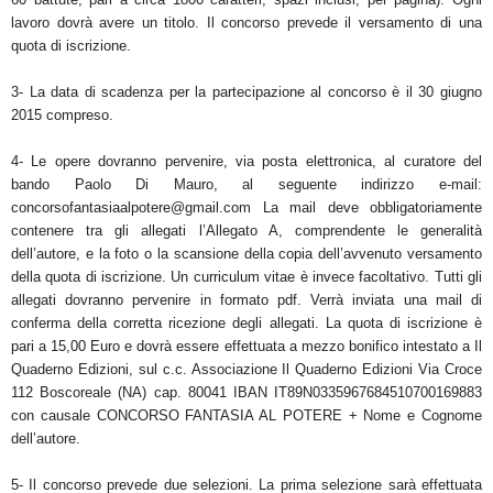
lavoro dovrà avere un titolo. Il concorso prevede il versamento di una
quota di iscrizione.
3- La data di scadenza per la partecipazione al concorso è il 30 giugno
2015 compreso.
4- Le opere dovranno pervenire, via posta elettronica, al curatore del
bando Paolo Di Mauro, al seguente indirizzo e-mail:
concorsofantasiaalpotere@gmail.com
La mail deve obbligatoriamente
contenere tra gli allegati l’Allegato A, comprendente le generalità
dell’autore, e la foto o la scansione della copia dell’avvenuto versamento
della quota di iscrizione. Un curriculum vitae è invece facoltativo. Tutti gli
allegati dovranno pervenire in formato pdf. Verrà inviata una mail di
conferma della corretta ricezione degli allegati. La quota di iscrizione è
pari a 15,00 Euro e dovrà essere effettuata a mezzo bonifico intestato a Il
Quaderno Edizioni, sul c.c. Associazione Il Quaderno Edizioni Via Croce
112 Boscoreale (NA) cap. 80041 IBAN IT89N0335967684510700169883
con causale CONCORSO FANTASIA AL POTERE + Nome e Cognome
dell’autore.
5- Il concorso prevede due selezioni. La prima selezione sarà effettuata