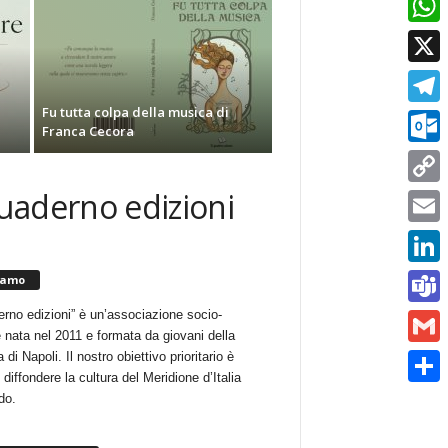
Whats
X
Fu tutta colpa della musica di
Telegr
Franca Cecora
Outlo
quaderno edizioni
Copy
Link
Email
Linked
iamo
erno edizioni” è un’associazione socio-
Teams
e nata nel 2011 e formata da giovani della
 di Napoli. Il nostro obiettivo prioritario è
Gmail
i diffondere la cultura del Meridione d’Italia
Condiv
do.