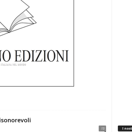
isonorevoli
15
I nost