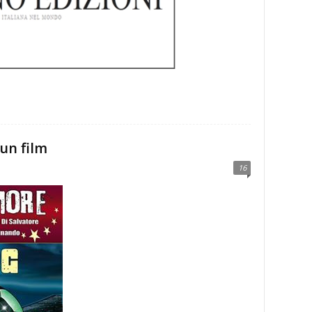
un film
16