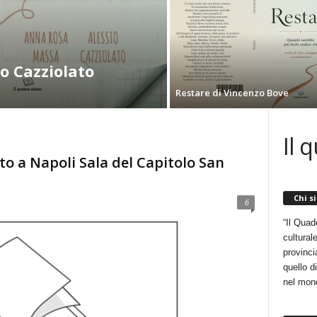
io Cazziolato
Restare di Vincenzo Bove
Il 
to a Napoli Sala del Capitolo San
Chi s
6
“Il Quad
cultural
provincia
quello d
nel mon