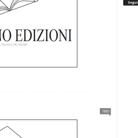
Segui
7883