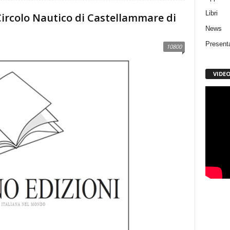
Libri
 Circolo Nautico di Castellammare di
News
Present
10800
VIDE