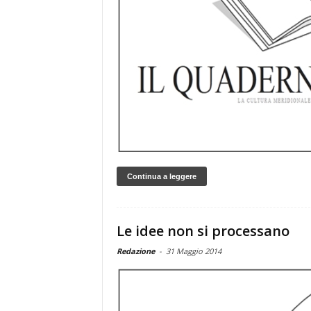
Continua a leggere
Le idee non si processano
Redazione
-
31 Maggio 2014