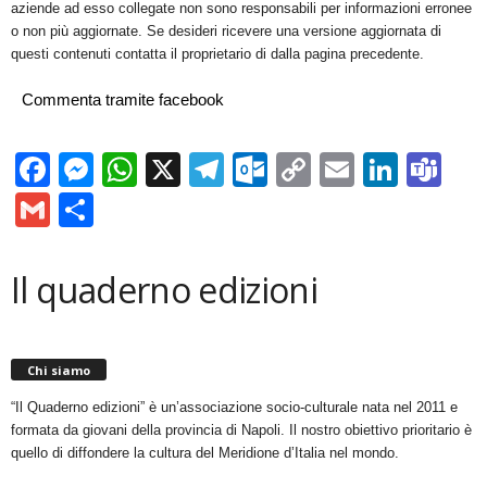
aziende ad esso collegate non sono responsabili per informazioni erronee
o non più aggiornate. Se desideri ricevere una versione aggiornata di
questi contenuti contatta il proprietario di dalla pagina precedente.
Commenta tramite facebook
Facebook
Messenger
WhatsApp
X
Telegram
Outlook.com
Copy
Email
Linke
Te
Link
Gmail
Condividi
Il quaderno edizioni
Chi siamo
“Il Quaderno edizioni” è un’associazione socio-culturale nata nel 2011 e
formata da giovani della provincia di Napoli. Il nostro obiettivo prioritario è
quello di diffondere la cultura del Meridione d’Italia nel mondo.