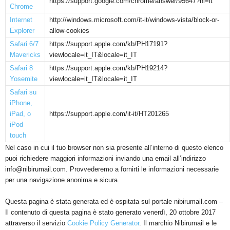
https://support.google.com/chrome/answer/95647?hl=it
Chrome
Internet
http://windows.microsoft.com/it-it/windows-vista/block-or-
Explorer
allow-cookies
Safari 6/7
https://support.apple.com/kb/PH17191?
Mavericks
viewlocale=it_IT&locale=it_IT
Safari 8
https://support.apple.com/kb/PH19214?
Yosemite
viewlocale=it_IT&locale=it_IT
Safari su
iPhone,
iPad, o
https://support.apple.com/it-it/HT201265
iPod
touch
Nel caso in cui il tuo browser non sia presente all’interno di questo elenco
puoi richiedere maggiori informazioni inviando una email all’indirizzo
info@nibirumail.com
. Provvederemo a fornirti le informazioni necessarie
per una navigazione anonima e sicura.
Questa pagina è stata generata ed è ospitata sul portale nibirumail.com –
Il contenuto di questa pagina è stato generato venerdì, 20 ottobre 2017
attraverso il servizio
Cookie Policy Generator
. Il marchio Nibirumail e le