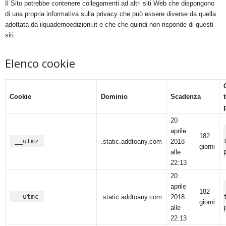
Il Sito potrebbe contenere collegamenti ad altri siti Web che dispongono
di una propria informativa sulla privacy che può essere diverse da quella
adottata da ilquadernoedizioni.it e che che quindi non risponde di questi
siti.
Elenco cookie
Cookie
Dominio
Scadenza
20
aprile
182
__utmz
.static.addtoany.com
2018
giorni
alle
22:13
20
aprile
182
__utmc
.static.addtoany.com
2018
giorni
alle
22:13