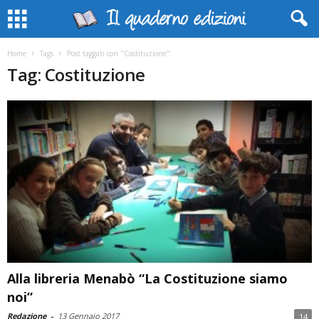
Home
Tags
Post taggati con "Costituzione"
Tag: Costituzione
Alla libreria Menabò “La Costituzione siamo
noi”
Redazione
-
13 Gennaio 2017
14