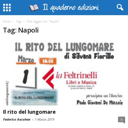
Home
Tags
Post taggati con "Napoli"
Tag: Napoli
Il rito del lungomare
Federico Ascolese
-
1 Marzo 2019
0