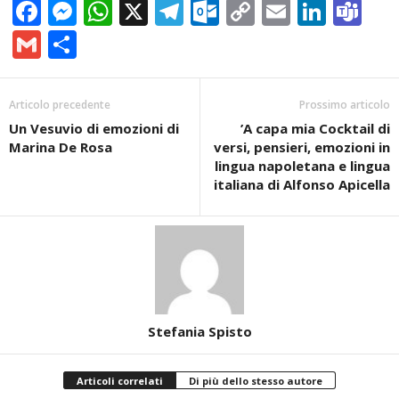
Facebook
Messenger
WhatsApp
X
Telegram
Outlook.com
Copy
Email
Linke
Te
Link
Gmail
Condividi
Articolo precedente
Prossimo articolo
Un Vesuvio di emozioni di
’A capa mia Cocktail di
Marina De Rosa
versi, pensieri, emozioni in
lingua napoletana e lingua
italiana di Alfonso Apicella
Stefania Spisto
Articoli correlati
Di più dello stesso autore