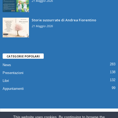
21 Maggio 2026
Storie sussurrate di Andrea Fiorentino
21 Maggio 2026
CATEGORIE POPOLARI
283
News
138
Presentazioni
132
Libri
99
Appuntamenti
© 2025 Copyright Associazione Il Quaderno Edizioni | Via Croce,112 80041
This website uses cookies. By continuing to browse the