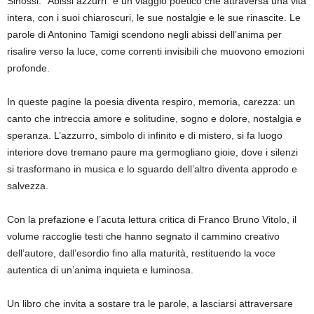
Sinossi: “Abissi azzurri” è un viaggio poetico che attraversa una vita
intera, con i suoi chiaroscuri, le sue nostalgie e le sue rinascite. Le
parole di Antonino Tamigi scendono negli abissi dell’anima per
risalire verso la luce, come correnti invisibili che muovono emozioni
profonde.
In queste pagine la poesia diventa respiro, memoria, carezza: un
canto che intreccia amore e solitudine, sogno e dolore, nostalgia e
speranza. L’azzurro, simbolo di infinito e di mistero, si fa luogo
interiore dove tremano paure ma germogliano gioie, dove i silenzi
si trasformano in musica e lo sguardo dell’altro diventa approdo e
salvezza.
Con la prefazione e l’acuta lettura critica di Franco Bruno Vitolo, il
volume raccoglie testi che hanno segnato il cammino creativo
dell’autore, dall’esordio fino alla maturità, restituendo la voce
autentica di un’anima inquieta e luminosa.
Un libro che invita a sostare tra le parole, a lasciarsi attraversare