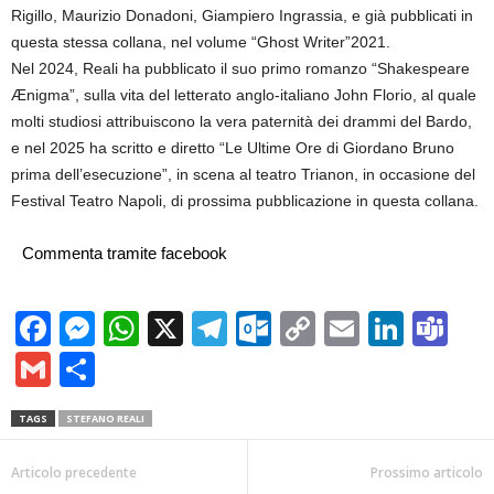
Rigillo, Maurizio Donadoni, Giampiero Ingrassia, e già pubblicati in
questa stessa collana, nel volume “Ghost Writer”2021.
Nel 2024, Reali ha pubblicato il suo primo romanzo “Shakespeare
Ænigma”, sulla vita del letterato anglo-italiano John Florio, al quale
molti studiosi attribuiscono la vera paternità dei drammi del Bardo,
e nel 2025 ha scritto e diretto “Le Ultime Ore di Giordano Bruno
prima dell’esecuzione”, in scena al teatro Trianon, in occasione del
Festival Teatro Napoli, di prossima pubblicazione in questa collana.
Commenta tramite facebook
Facebook
Messenger
WhatsApp
X
Telegram
Outlook.com
Copy
Email
Linke
Te
Link
Gmail
Condividi
TAGS
STEFANO REALI
Articolo precedente
Prossimo articolo