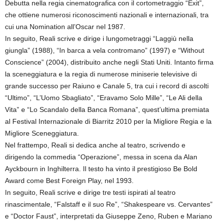
Debutta nella regia cinematografica con il cortometraggio “Exit”,
che ottiene numerosi riconoscimenti nazionali e internazionali, tra
cui una Nomination all’Oscar nel 1987.
In seguito, Reali scrive e dirige i lungometraggi “Laggiù nella
giungla” (1988), “In barca a vela contromano” (1997) e “Without
Conscience” (2004), distribuito anche negli Stati Uniti. Intanto firma
la sceneggiatura e la regia di numerose miniserie televisive di
grande successo per Raiuno e Canale 5, tra cui i record di ascolti
“Ultimo”, “L’Uomo Sbagliato”, “Eravamo Solo Mille”, “Le Ali della
Vita” e “Lo Scandalo della Banca Romana”, quest’ultima premiata
al Festival Internazionale di Biarritz 2010 per la Migliore Regia e la
Migliore Sceneggiatura.
Nel frattempo, Reali si dedica anche al teatro, scrivendo e
dirigendo la commedia “Operazione”, messa in scena da Alan
Ayckbourn in Inghilterra. Il testo ha vinto il prestigioso Be Bold
Award come Best Foreign Play, nel 1993.
In seguito, Reali scrive e dirige tre testi ispirati al teatro
rinascimentale, “Falstaff e il suo Re”, “Shakespeare vs. Cervantes”
e “Doctor Faust”, interpretati da Giuseppe Zeno, Ruben e Mariano