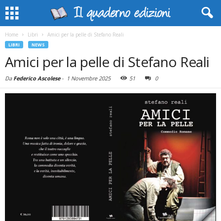
Home
Libri
Amici per la pelle di Stefano Reali
LIBRI
NEWS
Amici per la pelle di Stefano Reali
Da
Federico Ascolese
-
1 Novembre 2025
51
0