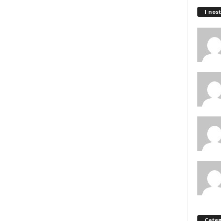
I nost
Categ