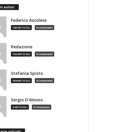
ri autori
Federico Ascolese
143 ARTICOLI
0 Commenti
Redazione
116 ARTICOLI
0 Commenti
Stefania Spisto
104 ARTICOLI
0 Commenti
Sergio D'Alessio
2 ARTICOLI
0 Commenti
orie articoli