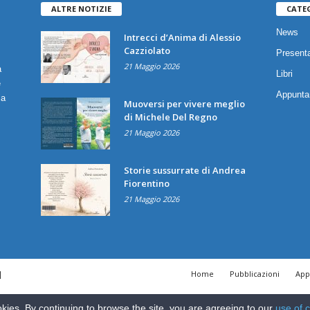
ALTRE NOTIZIE
CATE
News
Intrecci d’Anima di Alessio
Cazziolato
Presenta
21 Maggio 2026
a
Libri
è
Appunta
ia
Muoversi per vivere meglio
di Michele Del Regno
21 Maggio 2026
Storie sussurrate di Andrea
Fiorentino
21 Maggio 2026
|
Home
Pubblicazioni
App
kies. By continuing to browse the site, you are agreeing to our
use of 