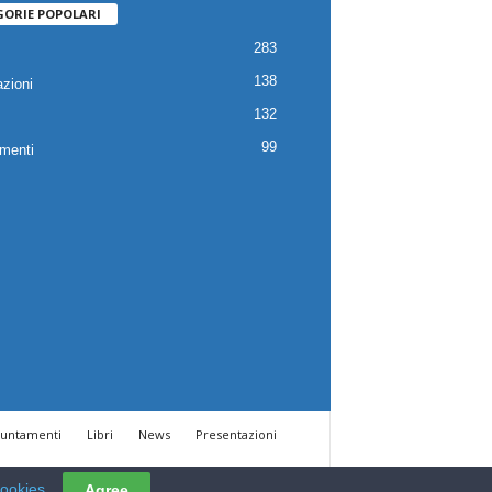
GORIE POPOLARI
283
138
zioni
132
99
menti
untamenti
Libri
News
Presentazioni
cookies
Agree