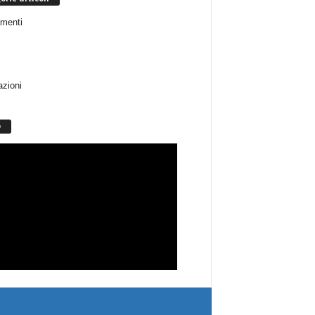
menti
azioni
O