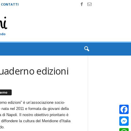
CONTATTI
quaderno edizioni
iamo
erno edizioni” è un’associazione socio-
e nata nel 2011 e formata da giovani della
 di Napoli. Il nostro obiettivo prioritario è
Faceb
i diffondere la cultura del Meridione d’Italia
do.
Messe