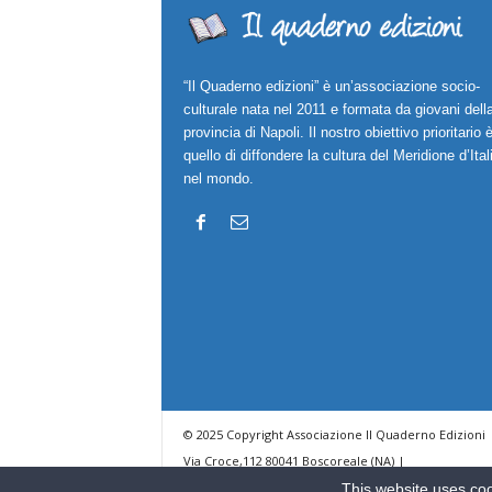
“Il Quaderno edizioni” è un’associazione socio-
culturale nata nel 2011 e formata da giovani dell
provincia di Napoli. Il nostro obiettivo prioritario 
quello di diffondere la cultura del Meridione d’Ital
nel mondo.
© 2025 Copyright Associazione Il Quaderno Edizioni 
Via Croce,112 80041 Boscoreale (NA) |
ilquadernoedizioni@libero.it
This website uses coo