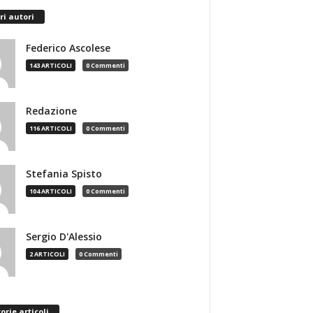
ri autori
Federico Ascolese
143 ARTICOLI
0 Commenti
Redazione
116 ARTICOLI
0 Commenti
Stefania Spisto
104 ARTICOLI
0 Commenti
Sergio D'Alessio
2 ARTICOLI
0 Commenti
orie articoli