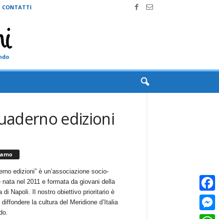
CONTATTI
quaderno edizioni
iamo
erno edizioni” è un’associazione socio-
e nata nel 2011 e formata da giovani della
 di Napoli. Il nostro obiettivo prioritario è
Faceb
i diffondere la cultura del Meridione d’Italia
do.
Messe