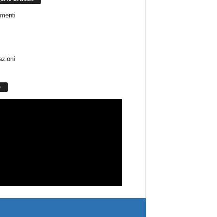
menti
azioni
O