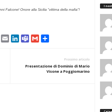
I nost
 Falcone! Onore alla Sicilia “vittima della mafia”!
ram
tlook.com
Copy
Email
LinkedIn
Teams
Gmail
Condividi
Link
Prossimo articolo
Presentazione di Dominio di Mario
Visone a Poggiomarino
Categ