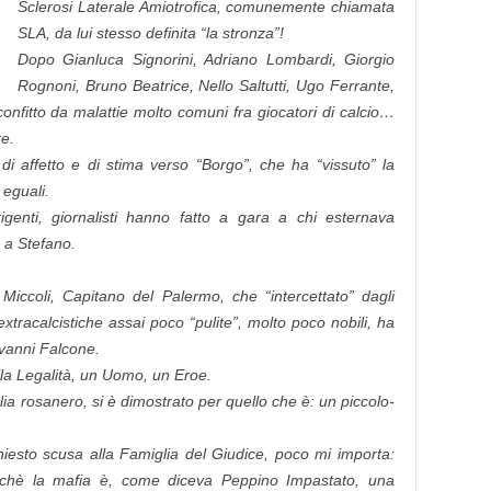
Sclerosi Laterale Amiotrofica, comunemente chiamata
SLA, da lui stesso definita “la stronza”!
Dopo Gianluca Signorini, Adriano Lombardi, Giorgio
Rognoni, Bruno Beatrice, Nello Saltutti, Ugo Ferrante,
onfitto da malattie molto comuni fra giocatori di calcio…
re.
di affetto e di stima verso “Borgo”, che ha “vissuto” la
 eguali.
dirigenti, giornalisti hanno fatto a gara a chi esternava
e a Stefano.
iccoli, Capitano del Palermo, che “intercettato” dagli
xtracalcistiche assai poco “pulite”, molto poco nobili, ha
ovanni Falcone.
la Legalità, un Uomo, un Eroe.
aglia rosanero, si è dimostrato per quello che è: un piccolo-
hiesto scusa alla Famiglia del Giudice, poco mi importa:
chè la mafia è, come diceva Peppino Impastato, una