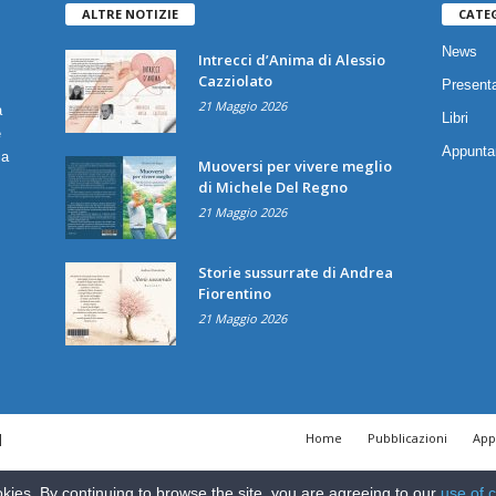
ALTRE NOTIZIE
CATE
News
Intrecci d’Anima di Alessio
Cazziolato
Presenta
21 Maggio 2026
a
Libri
è
Appunta
ia
Muoversi per vivere meglio
di Michele Del Regno
21 Maggio 2026
Storie sussurrate di Andrea
Fiorentino
21 Maggio 2026
|
Home
Pubblicazioni
App
kies. By continuing to browse the site, you are agreeing to our
use of 