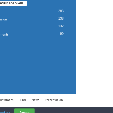
GORIE POPOLARI
283
138
zioni
132
99
menti
untamenti
Libri
News
Presentazioni
cookies
Agree