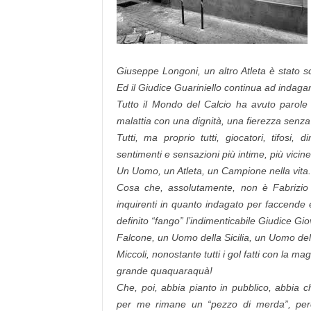
Giuseppe Longoni, un altro Atleta è stato sc
Ed il Giudice Guariniello continua ad indaga
Tutto il Mondo del Calcio ha avuto parole 
malattia con una dignità, una fierezza senza
Tutti, ma proprio tutti, giocatori, tifosi, 
sentimenti e sensazioni più intime, più vicin
Un Uomo, un Atleta, un Campione nella vita.
Cosa che, assolutamente, non è Fabrizio M
inquirenti in quanto indagato per faccende e
definito “fango” l’indimenticabile Giudice Gi
Falcone, un Uomo della Sicilia, un Uomo del
Miccoli, nonostante tutti i gol fatti con la m
grande quaquaraquà!
Che, poi, abbia pianto in pubblico, abbia c
per me rimane un “pezzo di merda”, per