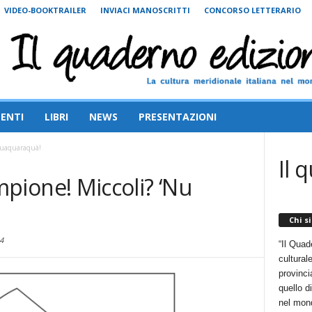
VIDEO-BOOKTRAILER
INVIACI MANOSCRITTI
CONCORSO LETTERARIO
ENTI
LIBRI
NEWS
PRESENTAZIONI
quaquaraquà!
Il 
ione! Miccoli? ‘Nu
Chi s
4
“Il Quad
cultural
provincia
quello d
nel mon