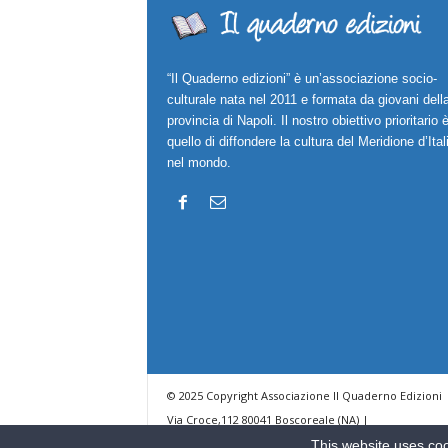
“Il Quaderno edizioni” è un’associazione socio-
culturale nata nel 2011 e formata da giovani dell
provincia di Napoli. Il nostro obiettivo prioritario 
quello di diffondere la cultura del Meridione d’Ital
nel mondo.
© 2025 Copyright Associazione Il Quaderno Edizioni 
Via Croce,112 80041 Boscoreale (NA) |
ilquadernoedizioni@libero.it
This website uses coo