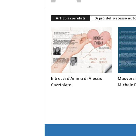
Articoli correlati
Di più dello stesso aut
Intrecci d’Anima di Alessio
Muoversi 
Cazziolato
Michele 