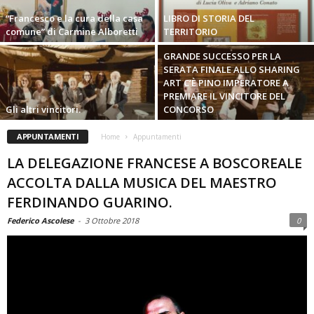
“Francesco e la cura della casa
LIBRO DI STORIA DEL
comune” di Carmine Alboretti
TERRITORIO
GRANDE SUCCESSO PER LA
SERATA FINALE ALLO SHARING
ART C’È PINO IMPERATORE A
PREMIARE IL VINCITORE DEL
Gli altri vincitori.
CONCORSO
APPUNTAMENTI
Home
Appuntamenti
LA DELEGAZIONE FRANCESE A BOSCOREALE
ACCOLTA DALLA MUSICA DEL MAESTRO
FERDINANDO GUARINO.
Federico Ascolese
-
3 Ottobre 2018
0