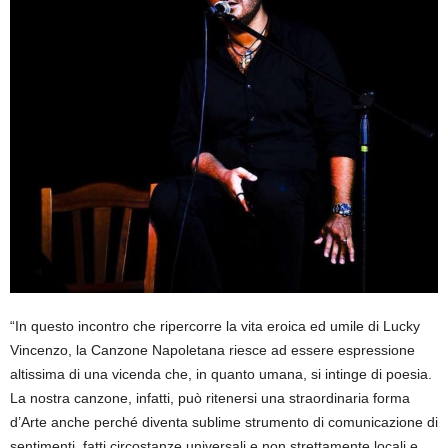
“In questo incontro che ripercorre la vita eroica ed umile di Lucky
Vincenzo, la Canzone Napoletana riesce ad essere espressione
altissima di una vicenda che, in quanto umana, si intinge di poesia.
La nostra canzone, infatti, può ritenersi una straordinaria forma
d’Arte anche perché diventa sublime strumento di comunicazione di
sentimenti, fatti circostanze universali e non strettamente locali e