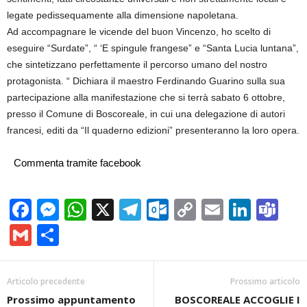
legate pedissequamente alla dimensione napoletana.
Ad accompagnare le vicende del buon Vincenzo, ho scelto di
eseguire “Surdate”, “ ‘E spingule frangese” e “Santa Lucia luntana”,
che sintetizzano perfettamente il percorso umano del nostro
protagonista. “ Dichiara il maestro Ferdinando Guarino sulla sua
partecipazione alla manifestazione che si terrà sabato 6 ottobre,
presso il Comune di Boscoreale, in cui una delegazione di autori
francesi, editi da “Il quaderno edizioni” presenteranno la loro opera.
Commenta tramite facebook
Facebook
Messenger
WhatsApp
X
Telegram
Outlook.com
Copy
Email
Linke
Te
Link
Gmail
Condividi
Articolo precedente
Prossimo articolo
Prossimo appuntamento
BOSCOREALE ACCOGLIE I