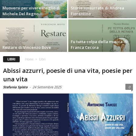
Muoversi per vivere meglio di
Storie sussurrate di Andrea
Michele Del Regno
Fiorentino
Fu tutta colpa della musica di
Restare di Vincenzo Bove
Franca Cecora
LIBRI
Home
Libri
Abissi azzurri, poesie di una vita, poesie per
una vita
Stefania Spisto
-
24 Settembre 2025
0