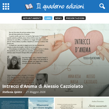
APPUNTAMENTI
LIBRI
NEWS
PRESENTAZIONI
Intrecci d’Anima di Alessio Cazziolato
Stefania Spisto
-
21 Maggio 2026