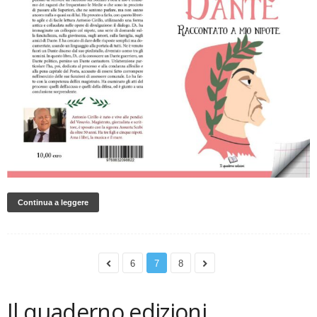
Continua a leggere
6
7
8
Il quaderno edizioni