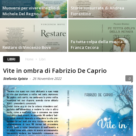
Muoversi per vivere meglio di
Storie sussurrate di Andrea
Michele Del Regno
Fiorentino
Fu tutta colpa della musica di
Restare di Vincenzo Bove
Franca Cecora
LIBRI
Home
Libri
Vite in ombra di Fabrizio De Caprio
Stefania Spisto
-
26 Novembre 2022
0