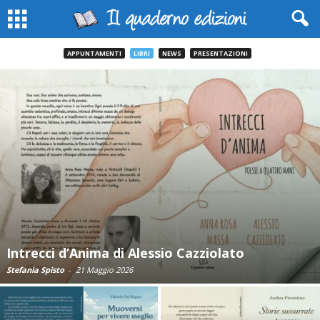
APPUNTAMENTI
LIBRI
NEWS
PRESENTAZIONI
Intrecci d’Anima di Alessio Cazziolato
Stefania Spisto
-
21 Maggio 2026