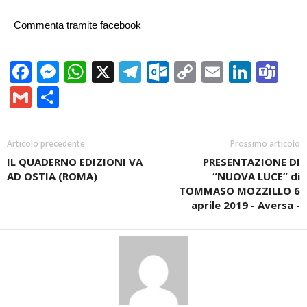
Commenta tramite facebook
Facebook
Messenger
WhatsApp
X
Telegram
Outlook.com
Copy
Email
Linke
Te
Link
Gmail
Condividi
Articolo precedente
Prossimo articolo
IL QUADERNO EDIZIONI VA
PRESENTAZIONE DI
AD OSTIA (ROMA)
“NUOVA LUCE” di
TOMMASO MOZZILLO 6
aprile 2019 - Aversa -