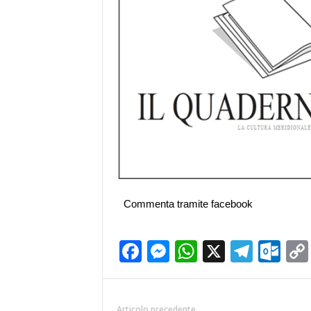
Commenta tramite facebook
Facebook
Messenger
WhatsApp
X
Teleg
Ou
Articolo precedente