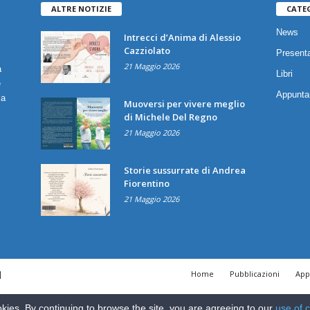
ALTRE NOTIZIE
CATE
News
Intrecci d’Anima di Alessio
Cazziolato
Presenta
21 Maggio 2026
a
Libri
è
Appunta
ia
Muoversi per vivere meglio
di Michele Del Regno
21 Maggio 2026
Storie sussurrate di Andrea
Fiorentino
21 Maggio 2026
|
Home
Pubblicazioni
App
kies. By continuing to browse the site, you are agreeing to our
use of 