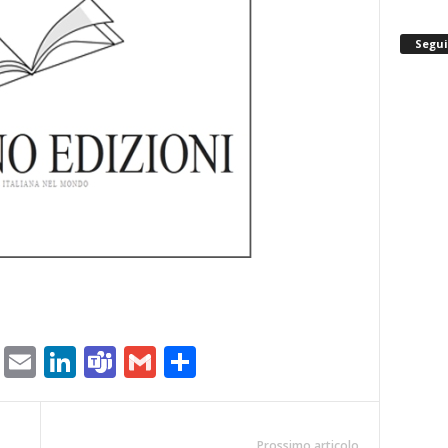
Segui
ram
tlook.com
Copy
Email
LinkedIn
Teams
Gmail
Condividi
Link
Prossimo articolo