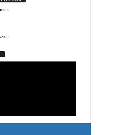
menti
azioni
O