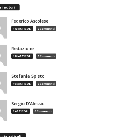
ri autori
Federico Ascolese
143 ARTICOLI
0 Commenti
Redazione
116 ARTICOLI
0 Commenti
Stefania Spisto
104 ARTICOLI
0 Commenti
Sergio D'Alessio
2 ARTICOLI
0 Commenti
orie articoli