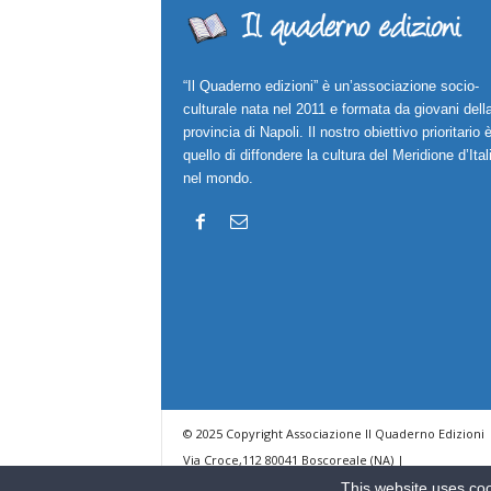
“Il Quaderno edizioni” è un’associazione socio-
culturale nata nel 2011 e formata da giovani dell
provincia di Napoli. Il nostro obiettivo prioritario 
quello di diffondere la cultura del Meridione d’Ital
nel mondo.
© 2025 Copyright Associazione Il Quaderno Edizioni 
Via Croce,112 80041 Boscoreale (NA) |
ilquadernoedizioni@libero.it
This website uses coo