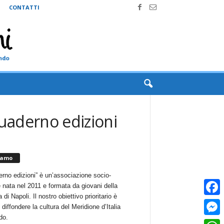
CONTATTI
quaderno edizioni
iamo
erno edizioni” è un’associazione socio-
e nata nel 2011 e formata da giovani della
 di Napoli. Il nostro obiettivo prioritario è
Faceb
i diffondere la cultura del Meridione d’Italia
do.
Messe