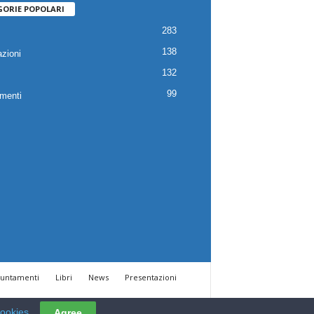
GORIE POPOLARI
283
138
zioni
132
99
menti
untamenti
Libri
News
Presentazioni
cookies
Agree