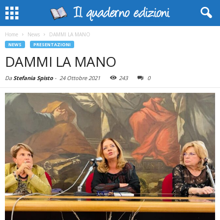
Home
News
DAMMI LA MANO
NEWS
PRESENTAZIONI
DAMMI LA MANO
Da
Stefania Spisto
-
24 Ottobre 2021
243
0