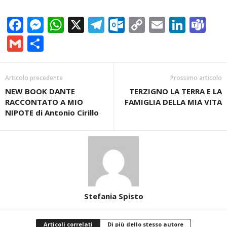
Facebook
Messenger
WhatsApp
X
Telegram
Outlook.com
Copy
Email
Linke
Te
Link
Gmail
Condividi
Articolo precedente
Prossimo articolo
NEW BOOK DANTE
TERZIGNO LA TERRA E LA
RACCONTATO A MIO
FAMIGLIA DELLA MIA VITA
NIPOTE di Antonio Cirillo
Stefania Spisto
Articoli correlati
Di più dello stesso autore