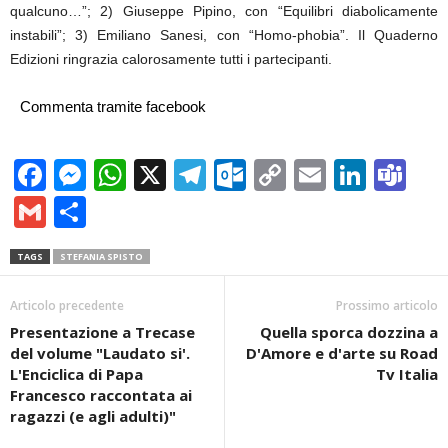
qualcuno…”; 2) Giuseppe Pipino, con “Equilibri diabolicamente
instabili”; 3) Emiliano Sanesi, con “Homo-phobia”. Il Quaderno
Edizioni ringrazia calorosamente tutti i partecipanti.
Commenta tramite facebook
Facebook
Messenger
WhatsApp
X
Telegram
Outlook.com
Copy
Email
Linke
Te
Link
Gmail
Condividi
TAGS
STEFANIA SPISTO
Articolo precedente
Prossimo articolo
Presentazione a Trecase
Quella sporca dozzina a
del volume "Laudato si'.
D'Amore e d'arte su Road
L'Enciclica di Papa
Tv Italia
Francesco raccontata ai
ragazzi (e agli adulti)"