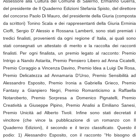
Assessore alla Cultura del Comune di Salerno, Ermanno Guerra,
del presidente de Il Quaderno Edizioni Stefania Spisto, del direttore
del concorso Paolo Di Mauro, del presidente della Giuria (composta
da scrittori) Tonino Scala e dei rappresentanti della Giuria Erminia
Cioffi, Sergio D’ Alessio e Rossana Lamberti, sono stati premiati i
tredici finalisti, provenienti da ogni regione d’ Italia, ai quali sono
stati consegnati un attestato di merito e la raccolta dei racconti
finalisti. Per ogni finalista, un premio legato al racconto: Premio
Intrigo a Nando Astarita, Premio Pensiero Libero ad Anna Cicatelli,
Premio Coraggio a Vincenza Davino, Premio Idea a Luigi De Rosa,
Premio Delicatezza ad Annamaria D’Urso, Premio Sensibilità ad
Alessandro Esposito, Premio Ironia a Gabriella Grieco, Premio
Fantasy a Gianpiero Negri, Premio Romanticismo a Raffaella
Notaroberto, Premio Sorpresa a Domenico Pignatelli, Premio
Creatività a Giuseppe Pipino, Premio Analisi a Emiliano Sanesi,
Premio Unicità ad Alberto Tivoli. Infine sono stati decretati il
vincitore (che vince la pubblicazione di un romanzo con Il
Quaderno Edizioni), il secondo e il terzo classificato. Questo il
podio: 1) Alessandro Esposito, con il racconto “Ho bisogno di