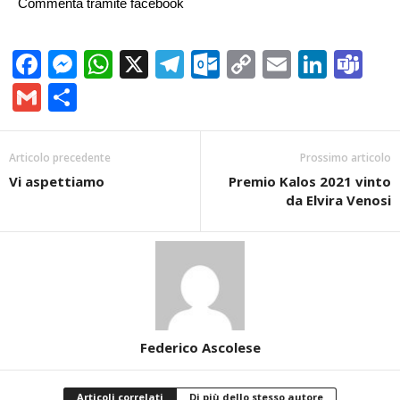
Commenta tramite facebook
Facebook
Messenger
WhatsApp
X
Telegram
Outlook.com
Copy
Email
Linke
Te
Link
Gmail
Condividi
Articolo precedente
Prossimo articolo
Vi aspettiamo
Premio Kalos 2021 vinto
da Elvira Venosi
Federico Ascolese
Articoli correlati
Di più dello stesso autore