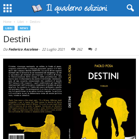
Home
Libri
Destini
LIBRI
NEWS
Destini
Da
Federico Ascolese
-
22 Luglio 2021
262
0