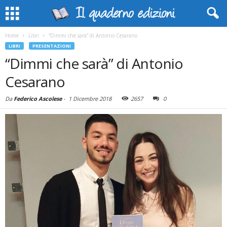
Home
Libri
“Dimmi che sarà” di Antonio Cesarano
LIBRI
PRESENTAZIONI
“Dimmi che sarà” di Antonio
Cesarano
Da
Federico Ascolese
-
1 Dicembre 2018
2657
0