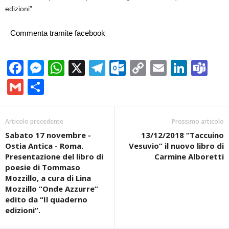
edizioni”.
Commenta tramite facebook
Facebook
Messenger
WhatsApp
X
Telegram
Outlook.com
Copy
Email
Linke
Te
Link
Gmail
Condividi
Articolo precedente
Prossimo articolo
Sabato 17 novembre -
13/12/2018 “Taccuino
Ostia Antica - Roma.
Vesuvio” il nuovo libro di
Presentazione del libro di
Carmine Alboretti
poesie di Tommaso
Mozzillo, a cura di Lina
Mozzillo “Onde Azzurre”
edito da “Il quaderno
edizioni”.