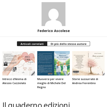
Federico Ascolese
Articoli correlati
Di più dello stesso autore
Intrecci d’Anima di
Muoversi per vivere
Storie sussurrate di
Alessio Cazziolato
meglio di Michele Del
Andrea Fiorentino
Regno
Il quaderno edizioni