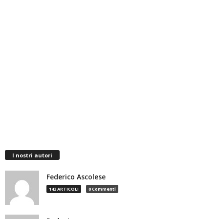
I nostri autori
Federico Ascolese
143 ARTICOLI
0 Commenti