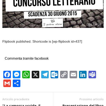
Flipbook published. Shortcode is [wp-flipbook id=437]
Commenta tramite facebook
Facebook
Messenger
WhatsApp
X
Telegram
Outlook.com
Copy
Email
Linke
Te
Link
Gmail
Condividi
Articolo precedente
Prossimo articolo
“La camorra uccide, il
Presentazione del libro