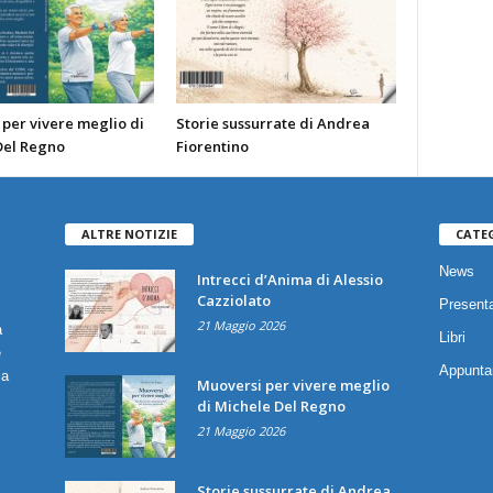
per vivere meglio di
Storie sussurrate di Andrea
Del Regno
Fiorentino
ALTRE NOTIZIE
CATE
News
Intrecci d’Anima di Alessio
Cazziolato
Presenta
21 Maggio 2026
a
Libri
è
Appunta
ia
Muoversi per vivere meglio
di Michele Del Regno
21 Maggio 2026
Storie sussurrate di Andrea