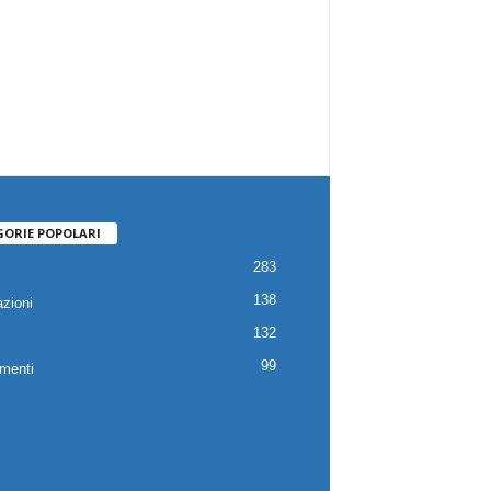
GORIE POPOLARI
283
138
zioni
132
99
menti