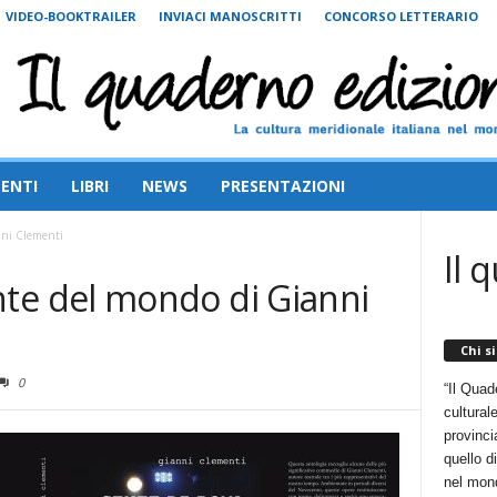
VIDEO-BOOKTRAILER
INVIACI MANOSCRITTI
CONCORSO LETTERARIO
ENTI
LIBRI
NEWS
PRESENTAZIONI
nni Clementi
Il 
te del mondo di Gianni
Chi s
0
“Il Quad
cultural
provincia
quello d
nel mon