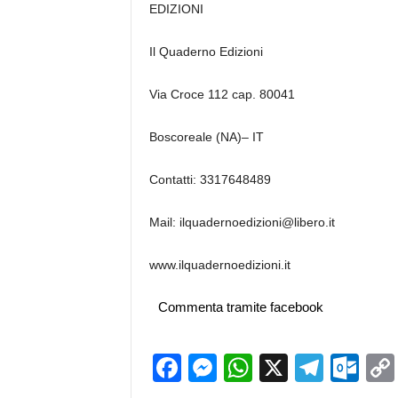
EDIZIONI
Il Quaderno Edizioni
Via Croce 112 cap. 80041
Boscoreale (NA)– IT
Contatti: 3317648489
Mail:
ilquadernoedizioni@libero.it
www.ilquadernoedizioni.it
Commenta tramite facebook
Facebook
Messenger
WhatsApp
X
Teleg
Ou