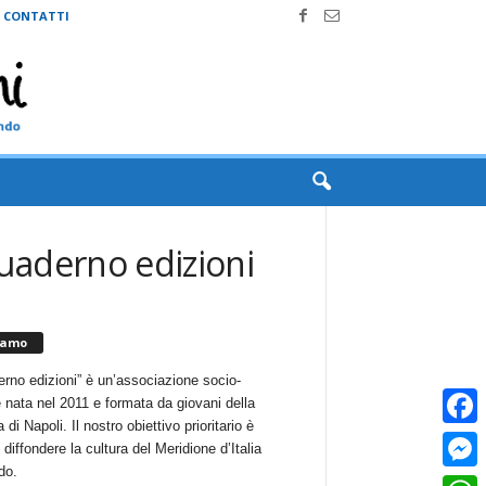
CONTATTI
quaderno edizioni
iamo
erno edizioni” è un’associazione socio-
e nata nel 2011 e formata da giovani della
 di Napoli. Il nostro obiettivo prioritario è
Faceb
i diffondere la cultura del Meridione d’Italia
do.
Messe