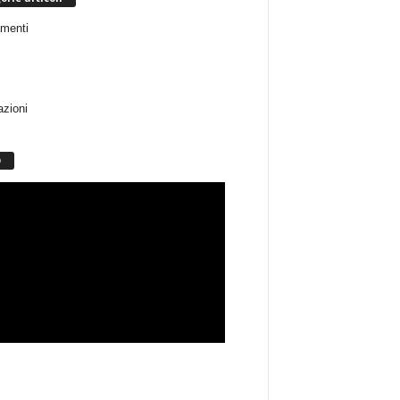
menti
azioni
O