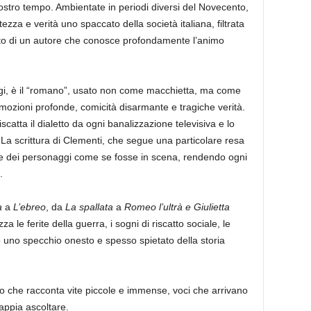
 nostro tempo. Ambientate in periodi diversi del Novecento,
ezza e verità uno spaccato della società italiana, filtrata
lato di un autore che conosce profondamente l’animo
ggi, è il “romano”, usato non come macchietta, ma come
mozioni profonde, comicità disarmante e tragiche verità.
iscatta il dialetto da ogni banalizzazione televisiva e lo
o. La scrittura di Clementi, che segue una particolare resa
voce dei personaggi come se fosse in scena, rendendo ogni
.
a
a
L’ebreo
, da
La spallata
a
Romeo l’ultrà e Giulietta
a le ferite della guerra, i sogni di riscatto sociale, le
endo uno specchio onesto e spesso spietato della storia
 che racconta vite piccole e immense, voci che arrivano
appia ascoltare.