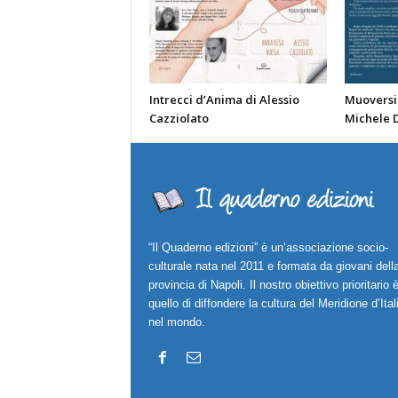
Intrecci d’Anima di Alessio
Muoversi 
Cazziolato
Michele 
“Il Quaderno edizioni” è un’associazione socio-
culturale nata nel 2011 e formata da giovani dell
provincia di Napoli. Il nostro obiettivo prioritario 
quello di diffondere la cultura del Meridione d’Ital
nel mondo.