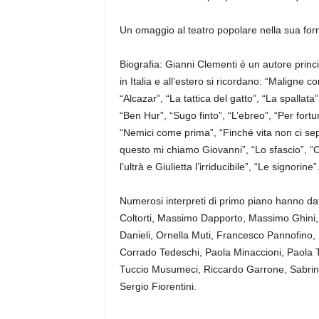
Un omaggio al teatro popolare nella sua form
Biografia: Gianni Clementi è un autore princip
in Italia e all’estero si ricordano: “Maligne co
“Alcazar”, “La tattica del gatto”, “La spallata
“Ben Hur”, “Sugo finto”, “L’ebreo”, “Per fortu
“Nemici come prima”, “Finché vita non ci sepa
questo mi chiamo Giovanni”, “Lo sfascio”, “C
l’ultrà e Giulietta l’irriducibile”, “Le signorine”
Numerosi interpreti di primo piano hanno dat
Coltorti, Massimo Dapporto, Massimo Ghini, 
Danieli, Ornella Muti, Francesco Pannofino, 
Corrado Tedeschi, Paola Minaccioni, Paola T
Tuccio Musumeci, Riccardo Garrone, Sabrin
Sergio Fiorentini.