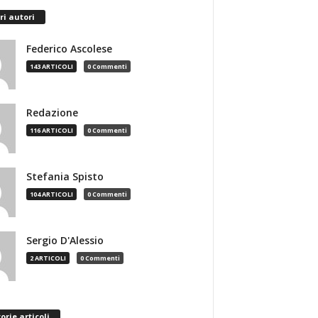
ri autori
Federico Ascolese
143 ARTICOLI
0 Commenti
Redazione
116 ARTICOLI
0 Commenti
Stefania Spisto
104 ARTICOLI
0 Commenti
Sergio D'Alessio
2 ARTICOLI
0 Commenti
orie articoli