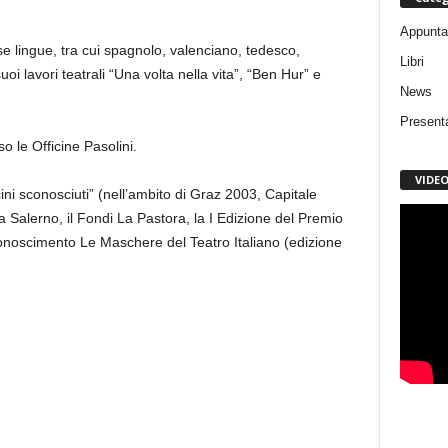
Appunta
erse lingue, tra cui spagnolo, valenciano, tedesco,
Libri
oi lavori teatrali “Una volta nella vita”, “Ben Hur” e
News
Present
o le Officine Pasolini.
VIDE
cini sconosciuti” (nell’ambito di Graz 2003, Capitale
a Salerno, il Fondi La Pastora, la I Edizione del Premio
conoscimento Le Maschere del Teatro Italiano (edizione