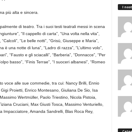
I nost
a più alta e sincera.
almente di teatro. Tra i suoi testi teatrali messi in scena
ngiunture”, “Il cappello di carta”, “Una volta nella vita”,
”, “Calcoli”, “Le belle notti”, “Grisù, Giuseppe e Maria”,
na è una notte di luna”, “Ladro di razza”, “L’ultimo volo”,
ri”, “Fausto e gli sciacalli”, “Barberia”, “Donnacce”, “Per
olpo basso”, “Finis Terrae”, “I suoceri albanesi”, “Romeo
.
o voce alle sue commedie, tra cui: Nancy Brilli, Ennio
Gigi Proietti, Enrico Montesano, Giuliana De Sio, Isa
Massimo Wertmüller, Paolo Triestino, Nicola Pistoia,
iziana Cruciani, Max Giusti Tosca, Massimo Venturiello,
a Impacciatore, Amanda Sandrelli, Blas Roca Rey,
Categ