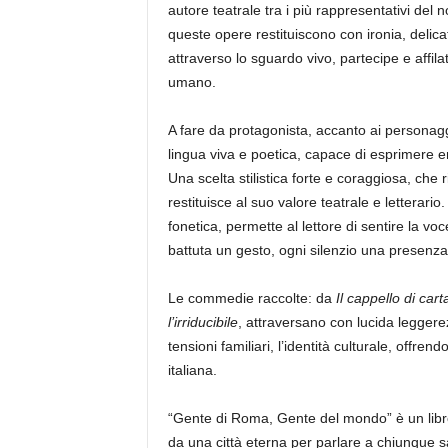
autore teatrale tra i più rappresentativi del
queste opere restituiscono con ironia, delicat
attraverso lo sguardo vivo, partecipe e affi
umano.
A fare da protagonista, accanto ai persona
lingua viva e poetica, capace di esprimere e
Una scelta stilistica forte e coraggiosa, che r
restituisce al suo valore teatrale e letterari
fonetica, permette al lettore di sentire la 
battuta un gesto, ogni silenzio una presenza
Le commedie raccolte: da
Il cappello di cart
l’irriducibile
, attraversano con lucida leggerezz
tensioni familiari, l’identità culturale, offr
italiana.
“Gente di Roma, Gente del mondo” è un libro
da una città eterna per parlare a chiunque s