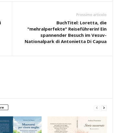
Prossimo articolo
i
BuchTitel: Loretta, die
"mehralperfekte" Reiseführerin! Ein
spannender Besuch im Vesuv-
Nationalpark di Antonietta Di Capua
ore