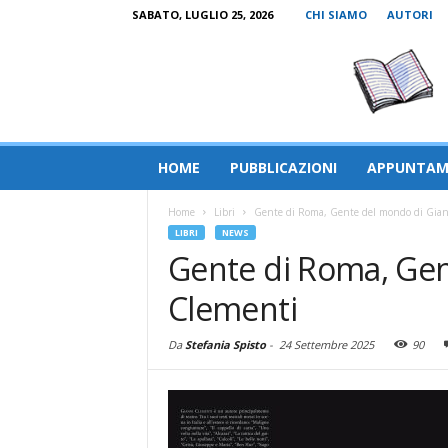
SABATO, LUGLIO 25, 2026
CHI SIAMO
AUTORI
HOME
PUBBLICAZIONI
APPUNTAM
Home
Libri
Gente di Roma, Gente del mondo di Gia
LIBRI
NEWS
Gente di Roma, Gen
Clementi
Da
Stefania Spisto
-
24 Settembre 2025
90