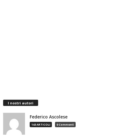
I nostri autori
Federico Ascolese
143 ARTICOLI
0 Commenti