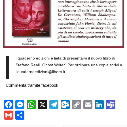
I
l quaderno edizioni è lieta di presentarvi il nuovo libro di
Stefano Reali “Ghost Writer” Per ordinare una copia scrivi a
ilquadernoedizioni@libero.it
Commenta tramite facebook
Facebook
Messenger
WhatsApp
X
Telegram
Outlook.com
Copy
Email
Linke
Te
Link
Gmail
Condividi