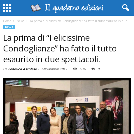
Home
News
La prima di “Felicissime Condoglianze” ha fatto il tutto esaurito in due...
NEWS
La prima di “Felicissime
Condoglianze” ha fatto il tutto
esaurito in due spettacoli.
Da
Federico Ascolese
-
3 Novembre 2017
3216
0