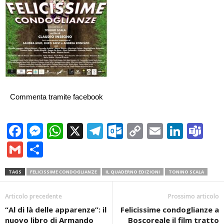
Commenta tramite facebook
Facebook
Messenger
WhatsApp
X
Telegram
Outlook.com
Copy
Email
Linke
Te
Link
Gmail
Condividi
TAGS
FELICISSIME CONDOGLIANZE
IL QUADERNO EDIZIONI
TONINO SCALA
Articolo precedente
Prossimo articolo
“Al di là delle apparenze”: il
Felicissime condoglianze a
nuovo libro di Armando
Boscoreale il film tratto