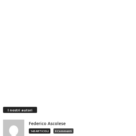
I nostri autori
Federico Ascolese
143 ARTICOLI
0 Commenti