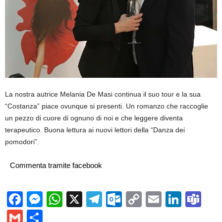
La nostra autrice Melania De Masi continua il suo tour e la sua
“Costanza” piace ovunque si presenti. Un romanzo che raccoglie
un pezzo di cuore di ognuno di noi e che leggere diventa
terapeutico. Buona lettura ai nuovi lettori della “Danza dei
pomodori”.
Commenta tramite facebook
Facebook
Messenger
WhatsApp
X
Telegram
Outlook.com
Copy
Email
Linke
Te
Link
Gmail
Condividi