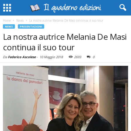
Home
News
La nostra autrice Melania De Masi continua il suo tour
NEWS
PRESENTAZIONI
La nostra autrice Melania De Masi
continua il suo tour
Da
Federico Ascolese
-
10 Maggio 2018
2693
0