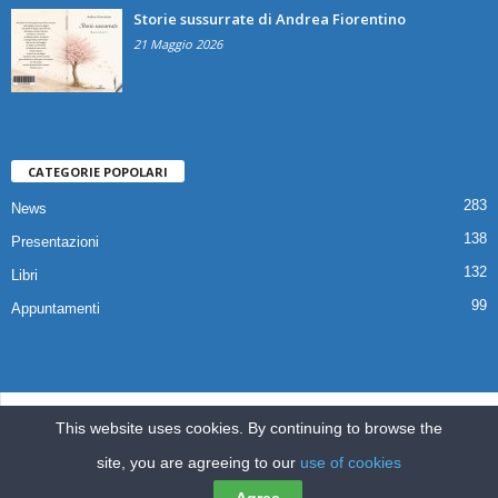
Storie sussurrate di Andrea Fiorentino
21 Maggio 2026
CATEGORIE POPOLARI
283
News
138
Presentazioni
132
Libri
99
Appuntamenti
© 2025 Copyright Associazione Il Quaderno Edizioni | Via Croce,112 80041
This website uses cookies. By continuing to browse the
Boscoreale (NA) |
ilquadernoedizioni@libero.it
site, you are agreeing to our
use of cookies
Home
Pubblicazioni
Appuntamenti
Libri
News
Presentazioni