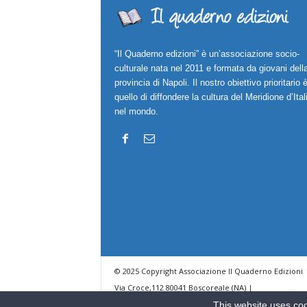
“Il Quaderno edizioni” è un’associazione socio-
culturale nata nel 2011 e formata da giovani dell
provincia di Napoli. Il nostro obiettivo prioritario 
quello di diffondere la cultura del Meridione d’Ital
nel mondo.
© 2025 Copyright Associazione Il Quaderno Edizioni 
Via Croce,112 80041 Boscoreale (NA) |
ilquadernoedizioni@libero.it
This website uses coo