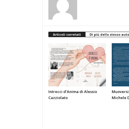
Articoli correlati
Di più dello stesso aut
Intrecci d’Anima di Alessio
Muoversi 
Cazziolato
Michele 