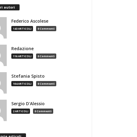
ri autori
Federico Ascolese
143 ARTICOLI
0 Commenti
Redazione
116 ARTICOLI
0 Commenti
Stefania Spisto
104 ARTICOLI
0 Commenti
Sergio D'Alessio
2 ARTICOLI
0 Commenti
orie articoli