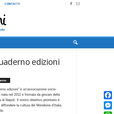
CONTATTI
quaderno edizioni
iamo
erno edizioni” è un’associazione socio-
e nata nel 2011 e formata da giovani della
 di Napoli. Il nostro obiettivo prioritario è
Faceb
i diffondere la cultura del Meridione d’Italia
do.
Messe