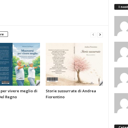
I nost
ore
per vivere meglio di
Storie sussurrate di Andrea
Del Regno
Fiorentino
Categ