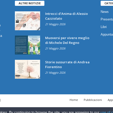
ALTRE NOTIZIE
CATE
News
Intrecci d’Anima di Alessio
Cazziolato
Presenta
21 Maggio 2026
a
Libri
è
Appunta
ia
Muoversi per vivere meglio
di Michele Del Regno
21 Maggio 2026
Storie sussurrate di Andrea
Fiorentino
21 Maggio 2026
|
Home
Pubblicazioni
App
kies. By continuing to browse the site, you are agreeing to our
use of 