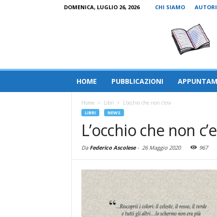
DOMENICA, LUGLIO 26, 2026
CHI SIAMO
AUTORI
HOME
PUBBLICAZIONI
APPUNTAM
Home
Libri
L’occhio che non c’era
LIBRI
NEWS
L’occhio che non c’e
Da
Federico Ascolese
-
26 Maggio 2020
967