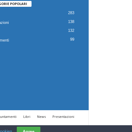
GORIE POPOLARI
283
138
zioni
132
99
menti
untamenti
Libri
News
Presentazioni
cookies
Agree