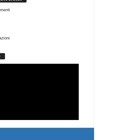
menti
azioni
O