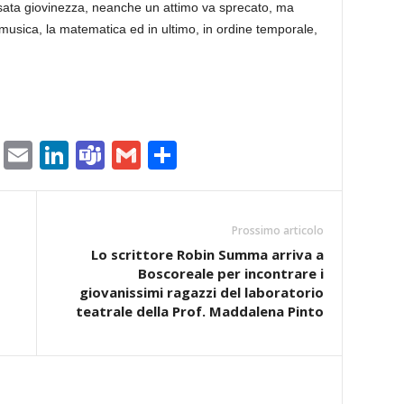
passata giovinezza, neanche un attimo va sprecato, ma
 musica, la matematica ed in ultimo, in ordine temporale,
ram
tlook.com
Copy
Email
LinkedIn
Teams
Gmail
Condividi
Link
Prossimo articolo
Lo scrittore Robin Summa arriva a
Boscoreale per incontrare i
giovanissimi ragazzi del laboratorio
teatrale della Prof. Maddalena Pinto