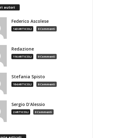
ri autori
Federico Ascolese
143 ARTICOLI
0 Commenti
Redazione
116 ARTICOLI
0 Commenti
Stefania Spisto
104 ARTICOLI
0 Commenti
Sergio D'Alessio
2 ARTICOLI
0 Commenti
orie articoli