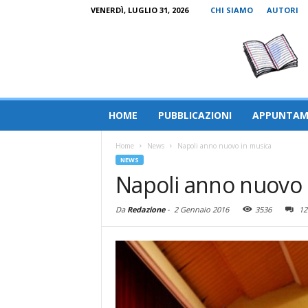
VENERDÌ, LUGLIO 31, 2026
CHI SIAMO
AUTORI
HOME
PUBBLICAZIONI
APPUNTAM
Home
News
Napoli anno nuovo in musica
NEWS
Napoli anno nuovo 
Da
Redazione
-
2 Gennaio 2016
3536
12