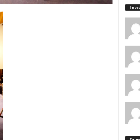
I nost
Categ