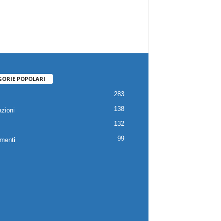
GORIE POPOLARI
283
138
zioni
132
99
menti