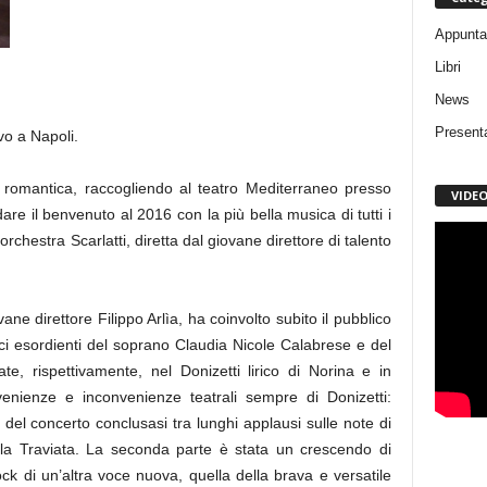
Appunta
Libri
News
Present
vo a Napoli.
e romantica, raccogliendo al teatro Mediterraneo presso
VIDE
are il benvenuto al 2016 con la più bella musica di tutti i
chestra Scarlatti, diretta dal giovane direttore di talento
ane direttore Filippo Arlìa, ha coinvolto subito il pubblico
voci esordienti del soprano Claudia Nicole Calabrese e del
e, rispettivamente, nel Donizetti lirico di Norina e in
enienze e inconvenienze teatrali sempre di Donizetti:
del concerto conclusasi tra lunghi applausi sulle note di
lla Traviata. La seconda parte è stata un crescendo di
ock di un’altra voce nuova, quella della brava e versatile