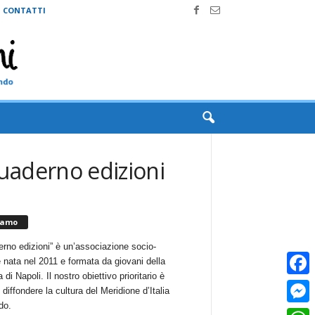
CONTATTI
quaderno edizioni
iamo
erno edizioni” è un’associazione socio-
e nata nel 2011 e formata da giovani della
 di Napoli. Il nostro obiettivo prioritario è
Faceb
i diffondere la cultura del Meridione d’Italia
do.
Messe