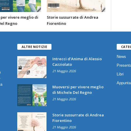
per vivere meglio di
Storie sussurrate di Andrea
Del Regno
Fiorentino
ALTRE NOTIZIE
CATE
News
Intrecci d’Anima di Alessio
Cazziolato
Presenta
21 Maggio 2026
a
Libri
è
Appunta
ia
Muoversi per vivere meglio
di Michele Del Regno
21 Maggio 2026
Storie sussurrate di Andrea
Fiorentino
21 Maggio 2026