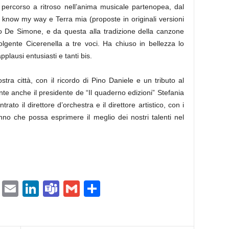
percorso a ritroso nell’anima musicale partenopea, dal
 know my way e Terra mia (proposte in originali versioni
to De Simone, e da questa alla tradizione della canzone
olgente Cicerenella a tre voci. Ha chiuso in bellezza lo
pplausi entusiasti e tanti bis.
tra città, con il ricordo di Pino Daniele e un tributo al
 anche il presidente de “Il quaderno edizioni” Stefania
rato il direttore d’orchestra e il direttore artistico, con i
nno che possa esprimere il meglio dei nostri talenti nel
ram
tlook.com
Copy
Email
LinkedIn
Teams
Gmail
Condividi
Link