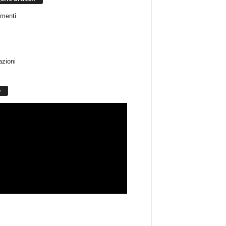
menti
azioni
O