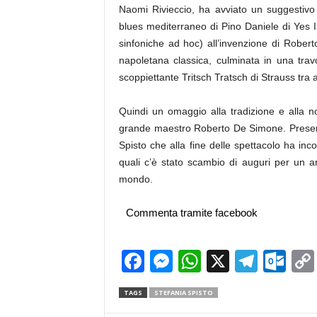
Naomi Rivieccio, ha avviato un suggestivo 
blues mediterraneo di Pino Daniele di Yes I
sinfoniche ad hoc) all’invenzione di Rober
napoletana classica, culminata in una trav
scoppiettante Tritsch Tratsch di Strauss tra a
Quindi un omaggio alla tradizione e alla nos
grande maestro Roberto De Simone. Presente
Spisto che alla fine delle spettacolo ha incont
quali c’è stato scambio di auguri per un a
mondo.
Commenta tramite facebook
Facebook
Messenger
WhatsApp
X
Teleg
Ou
TAGS
STEFANIA SPISTO