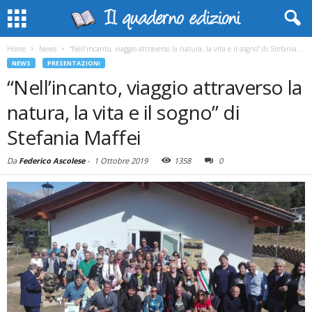
Home
News
“Nell’incanto, viaggio attraverso la natura, la vita e il sogno” di Stefania...
NEWS
PRESENTAZIONI
“Nell’incanto, viaggio attraverso la
natura, la vita e il sogno” di
Stefania Maffei
Da
Federico Ascolese
-
1 Ottobre 2019
1358
0