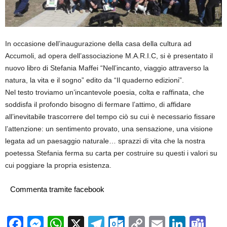
In occasione dell’inaugurazione della casa della cultura ad
Accumoli, ad opera dell’associazione M.A.R.I.C, si è presentato il
nuovo libro di Stefania Maffei “Nell’incanto, viaggio attraverso la
natura, la vita e il sogno” edito da “Il quaderno edizioni”.
Nel testo troviamo un’incantevole poesia, colta e raffinata, che
soddisfa il profondo bisogno di fermare l’attimo, di affidare
all’inevitabile trascorrere del tempo ciò su cui è necessario fissare
l’attenzione: un sentimento provato, una sensazione, una visione
legata ad un paesaggio naturale… sprazzi di vita che la nostra
poetessa Stefania ferma su carta per costruire su questi i valori su
cui poggiare la propria esistenza.
Commenta tramite facebook
Facebook
Messenger
WhatsApp
X
Telegram
Outlook.com
Copy
Email
Linke
Te