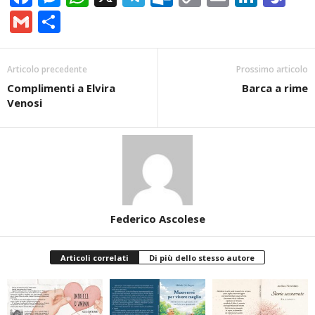
Link
Gmail
Condividi
Articolo precedente
Prossimo articolo
Complimenti a Elvira
Barca a rime
Venosi
Federico Ascolese
Articoli correlati
Di più dello stesso autore