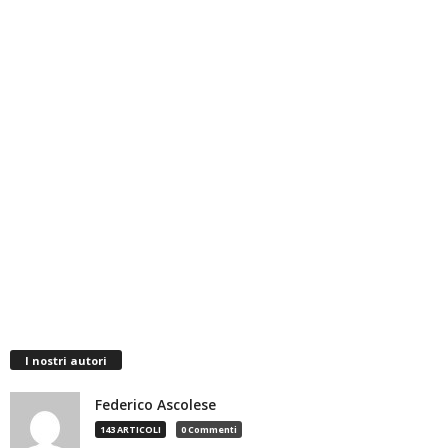
I nostri autori
Federico Ascolese
143 ARTICOLI
0 Commenti