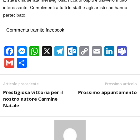
È stata una serata meravigliosa, ricca di ospiti e davvero molto
interessante. Complimenti a tutti lo staff e agli artisti che hanno
partecipato.
Commenta tramite facebook
Facebook
Messenger
WhatsApp
X
Telegram
Outlook.com
Copy
Email
Linke
Te
Link
Gmail
Condividi
Articolo precedente
Prossimo articolo
Prestigiosa vittoria per il
Prossimo appuntamento
nostro autore Carmine
Natale