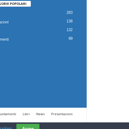
GORIE POPOLARI
283
138
zioni
132
99
menti
untamenti
Libri
News
Presentazioni
cookies
Agree