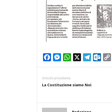
Facebook
Messenger
WhatsApp
X
Teleg
Ou
Articolo precedente
La Costituzione siamo Noi
Redazione