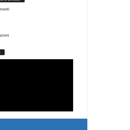
menti
azioni
O