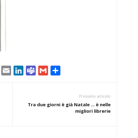
ram
tlook.com
Copy
Email
LinkedIn
Teams
Gmail
Condividi
Link
Prossimo articolo
Tra due giorni è già Natale ... è nelle
migliori librerie