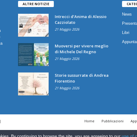
ALTRE NOTIZIE
CATE
News
Intrecci d’Anima di Alessio
Cazziolato
Presenta
21 Maggio 2026
a
Libri
è
Appunta
ia
Muoversi per vivere meglio
di Michele Del Regno
21 Maggio 2026
Storie sussurrate di Andrea
Fiorentino
21 Maggio 2026
|
Home
Pubblicazioni
App
kies. By continuing to browse the site, you are agreeing to our
use of 