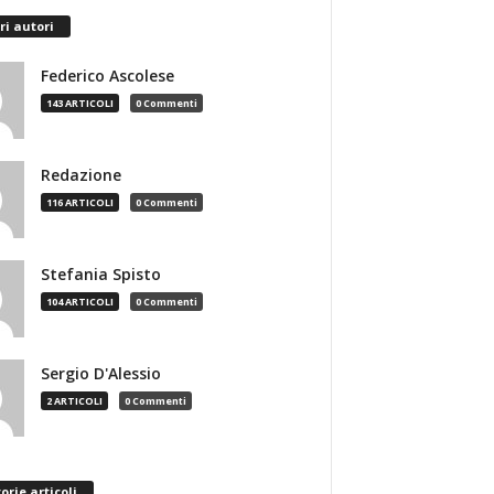
ri autori
Federico Ascolese
143 ARTICOLI
0 Commenti
Redazione
116 ARTICOLI
0 Commenti
Stefania Spisto
104 ARTICOLI
0 Commenti
Sergio D'Alessio
2 ARTICOLI
0 Commenti
orie articoli