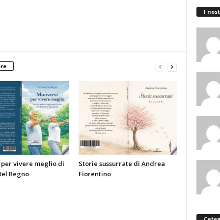
I nost
ore
per vivere meglio di
Storie sussurrate di Andrea
Del Regno
Fiorentino
Categ