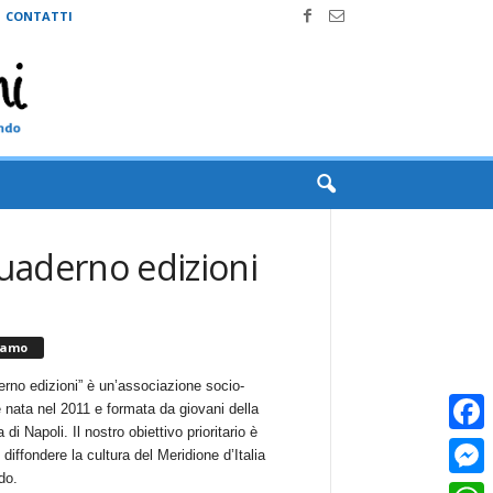
CONTATTI
quaderno edizioni
iamo
erno edizioni” è un’associazione socio-
e nata nel 2011 e formata da giovani della
 di Napoli. Il nostro obiettivo prioritario è
Faceb
i diffondere la cultura del Meridione d’Italia
do.
Messe