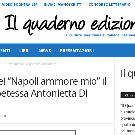
VIDEO-BOOKTRAILER
INVIACI MANOSCRITTI
CONCORSO LETTERARIO
ENTI
LIBRI
NEWS
PRESENTAZIONI
il nuovo libro della poetessa Antonietta...
Il 
i “Napoli ammore mio” il
oetessa Antonietta Di
Chi s
“Il Quad
cultural
134
provincia
quello d
nel mon