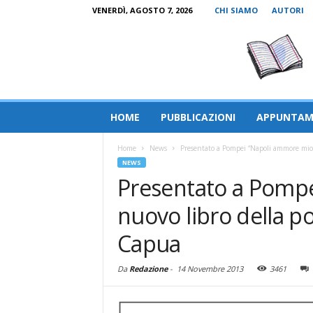
VENERDÌ, AGOSTO 7, 2026
CHI SIAMO
AUTORI
HOME
PUBBLICAZIONI
APPUNTAM
Home
News
Presentato a Pompei “Napoli ammore mio” 
NEWS
Presentato a Pompe
nuovo libro della p
Capua
Da
Redazione
-
14 Novembre 2013
3461