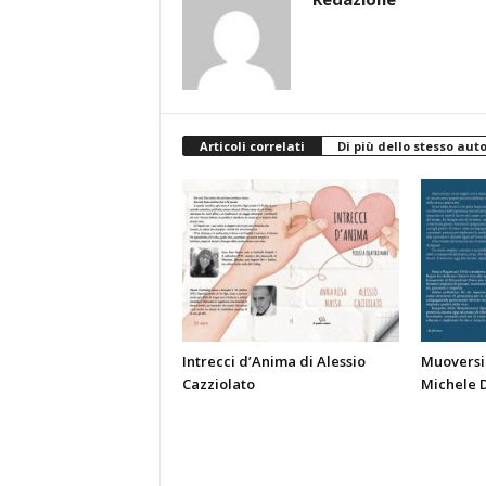
Articoli correlati
Di più dello stesso aut
Intrecci d’Anima di Alessio
Muoversi 
Cazziolato
Michele 