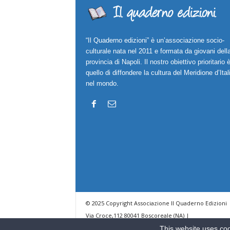
“Il Quaderno edizioni” è un’associazione socio-
culturale nata nel 2011 e formata da giovani dell
provincia di Napoli. Il nostro obiettivo prioritario 
quello di diffondere la cultura del Meridione d’Ital
nel mondo.
© 2025 Copyright Associazione Il Quaderno Edizioni 
Via Croce,112 80041 Boscoreale (NA) |
ilquadernoedizioni@libero.it
This website uses coo