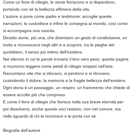
Come un fiore di ciliegio, le storie fioriscono e si disperdono,
portando con sé la bellezza effimera della vita.
L’autore si pone come padre e testimone: accoglie queste
narrazioni, le custodisce e infine le consegna al mondo, così come
si accompagna una nascita.
Diciotto storie, più una, che diventano un gesto di condivisione, un
invito a riconoscersi negli altri e a scoprire, tra le pieghe del
quotidiano, il senso più intimo dell’esistere.
Nel silenzio in cui le parole trovano il loro vero peso, queste pagine
si muovono leggere come petali di ciliegio sospesi nell’aria.
Raccontano vite che si sfiorano, si perdono e si ritrovano,
custodendo il dolore, la memoria e la fragile bellezza dell’esistere.
Ogni storia è un passaggio, un respiro, un frammento che chiede di
essere accolto più che compreso.
E come il fiore di ciliegio che fiorisce nella sua breve eternità per
poi dissolversi, anche queste voci restano, non nel rumore, ma
nello sguardo di chi le riconosce e le porta con sé.
Biografia dell’autore