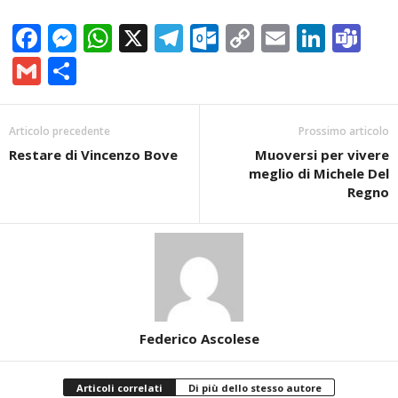
Facebook
Messenger
WhatsApp
X
Telegram
Outlook.com
Copy
Email
Linke
Te
Link
Gmail
Condividi
Articolo precedente
Prossimo articolo
Restare di Vincenzo Bove
Muoversi per vivere
meglio di Michele Del
Regno
Federico Ascolese
Articoli correlati
Di più dello stesso autore