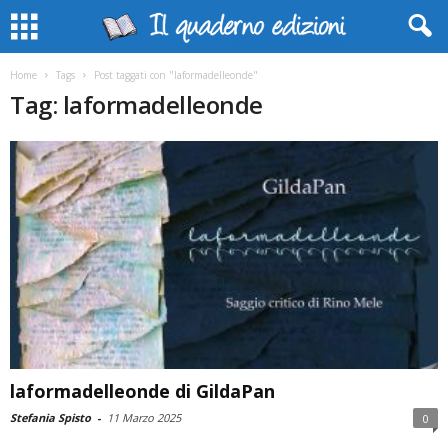
Home
Tags
Post taggati con "laformadelleonde"
Tag: laformadelleonde
laformadelleonde di GildaPan
Stefania Spisto
-
11 Marzo 2025
0