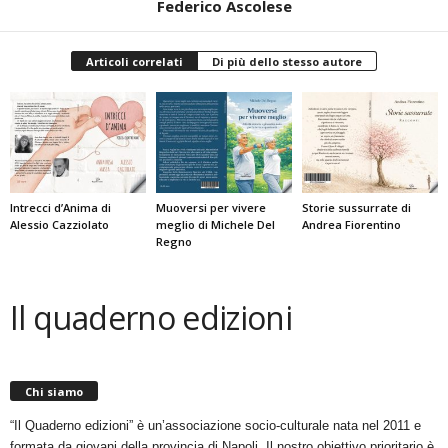
Federico Ascolese
Articoli correlati
Di più dello stesso autore
Intrecci d’Anima di
Muoversi per vivere
Storie sussurrate di
Alessio Cazziolato
meglio di Michele Del
Andrea Fiorentino
Regno
Il quaderno edizioni
Chi siamo
“Il Quaderno edizioni” è un’associazione socio-culturale nata nel 2011 e
formata da giovani della provincia di Napoli. Il nostro obiettivo prioritario è