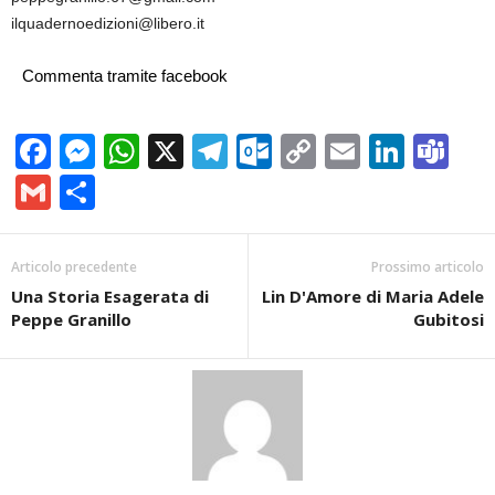
ilquadernoedizioni@libero.it
Commenta tramite facebook
Facebook
Messenger
WhatsApp
X
Telegram
Outlook.com
Copy
Email
Linke
Te
Link
Gmail
Condividi
Articolo precedente
Prossimo articolo
Una Storia Esagerata di
Lin D'Amore di Maria Adele
Peppe Granillo
Gubitosi