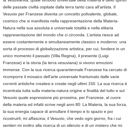
la Vesuvianità, quale simbolo universale della materia e dello spirito
delle passate civiltà ospitate dalla terra tanto cara all’artista. Il
Vesuvio per Franzese diventa un concetto polivalente, globale,
cosmico che si manifesta nella rappresentazione della Materia-
Natura nella sua assoluta e universale totalità e nella elitaria
rappresentazione del mondo che ci circonda. L’artista riesce ad
essere costantemente e simultaneamente classico e moderno: una
sorta di processo di globalizzazione artistica, per cui, fondere in un
unico momento il passato (Villa Regina), il presente (Luigi
Franzese) e la storia (la terra vesuviana) si vivono emozioni
immense. Con la sua ricerca quarantennale Franzese ha cercato di
ricomporre il mosaico dell’arte universale frantumato dalle varie
correnti artistiche createsi e create negli ultimi 150. La sua ricerca è
incentrata tutta sulla materia-natura origine e finalità del tutto e sul
Vesuvio quale espressione più prossima, per Franzese, al cuore
della materia ed infatti scrive negli anni 80: La Materia, la sua forza,
la sua energia capace di annullare il tempo e lo spazio e poi
ricostruirli, mi affascina; il Vesuvio, che vedo ogni giorno, fra i cui
sentieri mi inoltro alla ricerca di un silenzio e di un mistero che mi