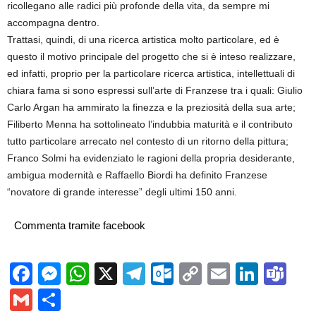
ricollegano alle radici più profonde della vita, da sempre mi
accompagna dentro.
Trattasi, quindi, di una ricerca artistica molto particolare, ed è
questo il motivo principale del progetto che si è inteso realizzare,
ed infatti, proprio per la particolare ricerca artistica, intellettuali di
chiara fama si sono espressi sull’arte di Franzese tra i quali: Giulio
Carlo Argan ha ammirato la finezza e la preziosità della sua arte;
Filiberto Menna ha sottolineato l’indubbia maturità e il contributo
tutto particolare arrecato nel contesto di un ritorno della pittura;
Franco Solmi ha evidenziato le ragioni della propria desiderante,
ambigua modernità e Raffaello Biordi ha definito Franzese
“novatore di grande interesse” degli ultimi 150 anni.
Commenta tramite facebook
Facebook
Messenger
WhatsApp
X
Telegram
Outlook.com
Copy
Email
Linke
Te
Link
Gmail
Condividi