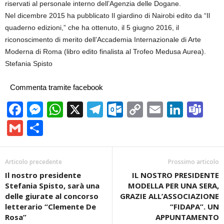
riservati al personale interno dell’Agenzia delle Dogane.
Nel dicembre 2015 ha pubblicato Il giardino di Nairobi edito da “Il
quaderno edizioni,” che ha ottenuto, il 5 giugno 2016, il
riconoscimento di merito dell’Accademia Internazionale di Arte
Moderna di Roma (libro edito finalista al Trofeo Medusa Aurea).
Stefania Spisto
Commenta tramite facebook
Facebook
Messenger
WhatsApp
X
Telegram
Outlook.com
Copy
Email
Linke
Te
Link
Gmail
Condividi
Articolo precedente
Prossimo articolo
Il nostro presidente
IL NOSTRO PRESIDENTE
Stefania Spisto, sarà una
MODELLA PER UNA SERA,
delle giurate al concorso
GRAZIE ALL’ASSOCIAZIONE
letterario “Clemente De
“FIDAPA”. UN
Rosa”
APPUNTAMENTO