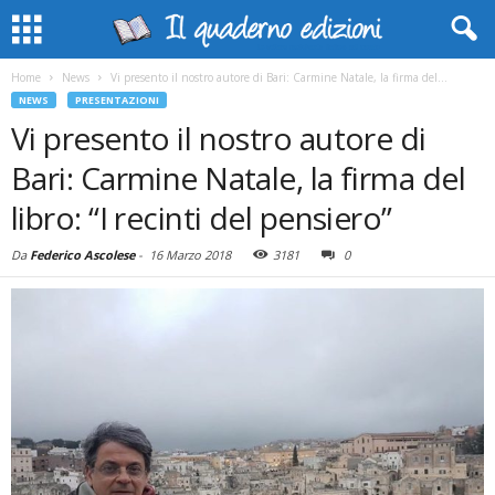
Home
News
Vi presento il nostro autore di Bari: Carmine Natale, la firma del...
NEWS
PRESENTAZIONI
Vi presento il nostro autore di
Bari: Carmine Natale, la firma del
libro: “I recinti del pensiero”
Da
Federico Ascolese
-
16 Marzo 2018
3181
0