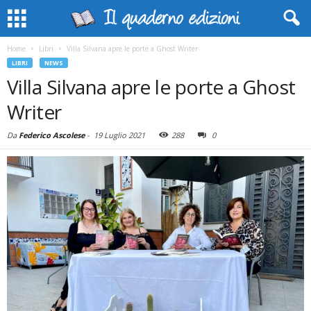
Home
Libri
Villa Silvana apre le porte a Ghost Writer
LIBRI
NEWS
Villa Silvana apre le porte a Ghost
Writer
Da
Federico Ascolese
-
19 Luglio 2021
288
0