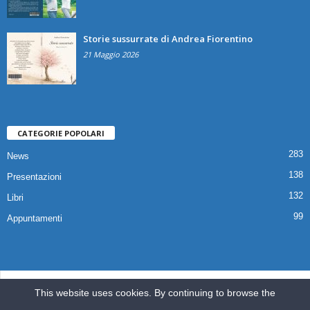
Storie sussurrate di Andrea Fiorentino
21 Maggio 2026
CATEGORIE POPOLARI
283
News
138
Presentazioni
132
Libri
99
Appuntamenti
© 2025 Copyright Associazione Il Quaderno Edizioni | Via Croce,112 80041
This website uses cookies. By continuing to browse the
Boscoreale (NA) |
ilquadernoedizioni@libero.it