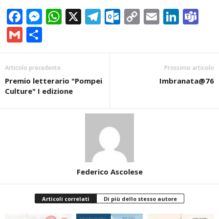
Facebook
Messenger
WhatsApp
X
Telegram
Outlook.com
Copy
Email
Linke
Te
Link
Gmail
Condividi
Articolo precedente
Prossimo articolo
Premio letterario "Pompei
Imbranata@76
Culture" I edizione
Federico Ascolese
Articoli correlati
Di più dello stesso autore