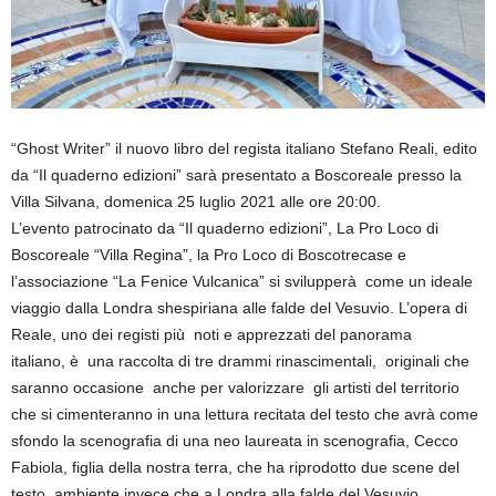
“Ghost Writer” il nuovo libro del regista italiano Stefano Reali, edito
da “Il quaderno edizioni” sarà presentato a Boscoreale presso la
Villa Silvana, domenica 25 luglio 2021 alle ore 20:00.
L’evento patrocinato da “Il quaderno edizioni”, La Pro Loco di
Boscoreale “Villa Regina”, la Pro Loco di Boscotrecase e
l’associazione “La Fenice Vulcanica” si svilupperà come un ideale
viaggio dalla Londra shespiriana alle falde del Vesuvio. L’opera di
Reale, uno dei registi più noti e apprezzati del panorama
italiano, è una raccolta di tre drammi rinascimentali, originali che
saranno occasione anche per valorizzare gli artisti del territorio
che si cimenteranno in una lettura recitata del testo che avrà come
sfondo la scenografia di una neo laureata in scenografia, Cecco
Fabiola, figlia della nostra terra, che ha riprodotto due scene del
testo, ambiente invece che a Londra alla falde del Vesuvio.