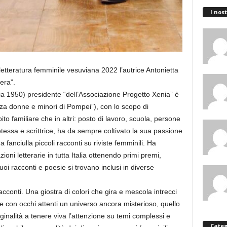
I nost
a letteratura femminile vesuviana 2022 l’autrice Antonietta
era”.
a 1950) presidente “dell’Associazione Progetto Xenia” è
enza donne e minori di Pompei”), con lo scopo di
to familiare che in altri: posto di lavoro, scuola, persone
essa e scrittrice, ha da sempre coltivato la sua passione
a fanciulla piccoli racconti su riviste femminili. Ha
oni letterarie in tutta Italia ottenendo primi premi,
oi racconti e poesie si trovano inclusi in diverse
acconti. Una giostra di colori che gira e mescola intrecci
are con occhi attenti un universo ancora misterioso, quello
ginalità a tenere viva l’attenzione su temi complessi e
Categ