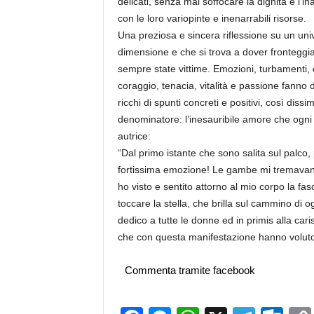
delicati, senza mai soffocare la dignità e l’i
con le loro variopinte e inenarrabili risorse.
Una preziosa e sincera riflessione su un uni
dimensione e che si trova a dover fronteggiar
sempre state vittime. Emozioni, turbamenti,
coraggio, tenacia, vitalità e passione fanno d
ricchi di spunti concreti e positivi, così dis
denominatore: l’inesauribile amore che ogni 
autrice:
“Dal primo istante che sono salita sul palco
fortissima emozione! Le gambe mi tremavano 
ho visto e sentito attorno al mio corpo la f
toccare la stella, che brilla sul cammino di 
dedico a tutte le donne ed in primis alla cari
che con questa manifestazione hanno voluto 
Commenta tramite facebook