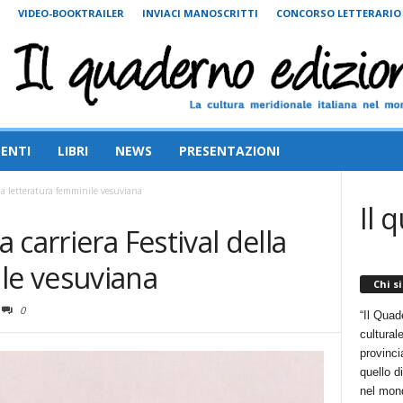
VIDEO-BOOKTRAILER
INVIACI MANOSCRITTI
CONCORSO LETTERARIO
ENTI
LIBRI
NEWS
PRESENTAZIONI
ella letteratura femminile vesuviana
Il 
a carriera Festival della
le vesuviana
Chi s
0
“Il Quad
cultural
provincia
quello d
nel mon