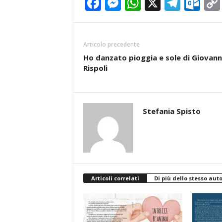
Facebook
Messenger
WhatsApp
X
Teleg
Ou
Articolo precedente
Ho danzato pioggia e sole di Giovan
Rispoli
Stefania Spisto
Articoli correlati
Di più dello stesso aut