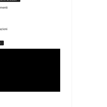
menti
azioni
O