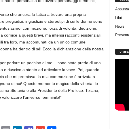
nalienabile personalità dei diversi personaggi femminili,
Appunta
verso che ancora fa fatica a trovare una propria
Libri
e pregiudizi, ingiustizie e stereotipi di cui le donne sono
News
 entusiasmo, commozione, forza di volontà, dedizione,
Present
a cornice a questi brevi, ma intensi racconti esistenziali,
simili tra loro, ma accomunati da un unico comune
donna ha dentro di sé! Ecco la dichiarazione della nostra
VIDE
, per parlare un pochino di me… sono stata preda di una
e riuscivo a stento ad articolare la voce. Poi, quando
ascia che mi premiava; la mia commozione è arrivata a
ognuno di noi! Questo momento magico della vittoria, lo
ssima Stefania e alla Presidente della Pro loco: Tiziana,
valorizzare l’universo femminile!”