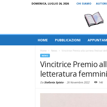
DOMENICA, LUGLIO 26, 2026
CHI SIAMO
AUTORI
HOME
PUBBLICAZIONI
APPUNTAM
Home
News
Vincitrice Premio alla carriera Festival d
NEWS
Vincitrice Premio all
letteratura femmini
Da
Stefania Spisto
-
26 Novembre 2022
146