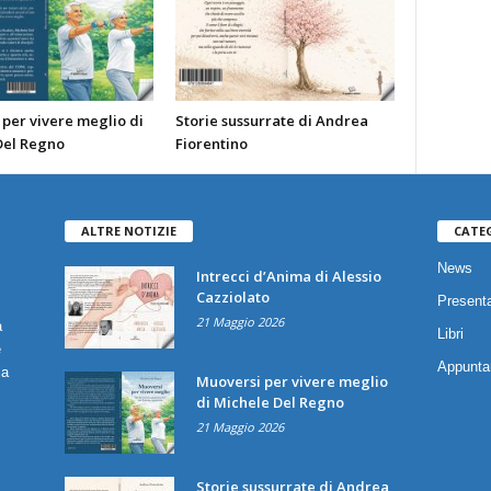
per vivere meglio di
Storie sussurrate di Andrea
Del Regno
Fiorentino
ALTRE NOTIZIE
CATE
News
Intrecci d’Anima di Alessio
Cazziolato
Presenta
21 Maggio 2026
a
Libri
è
Appunta
ia
Muoversi per vivere meglio
di Michele Del Regno
21 Maggio 2026
Storie sussurrate di Andrea