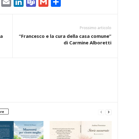
ram
tlook.com
Copy
Email
LinkedIn
Teams
Gmail
Condividi
Link
Prossimo articolo
na
“Francesco e la cura della casa comune”
di Carmine Alboretti
ore