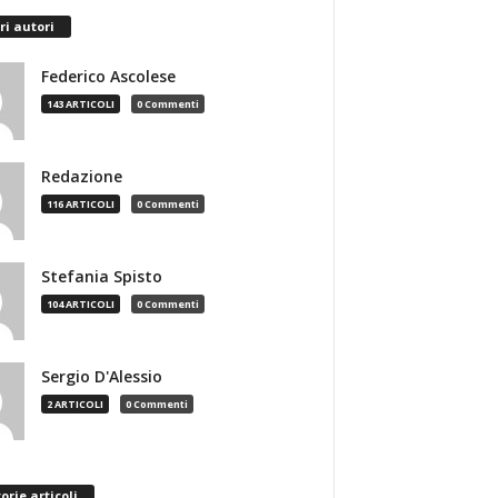
ri autori
Federico Ascolese
143 ARTICOLI
0 Commenti
Redazione
116 ARTICOLI
0 Commenti
Stefania Spisto
104 ARTICOLI
0 Commenti
Sergio D'Alessio
2 ARTICOLI
0 Commenti
orie articoli