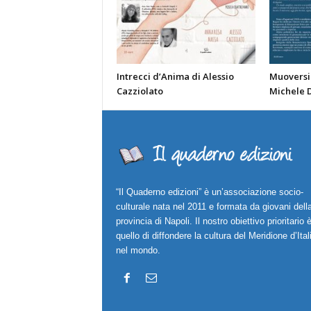
Intrecci d’Anima di Alessio
Muoversi 
Cazziolato
Michele 
“Il Quaderno edizioni” è un’associazione socio-
culturale nata nel 2011 e formata da giovani dell
provincia di Napoli. Il nostro obiettivo prioritario 
quello di diffondere la cultura del Meridione d’Ital
nel mondo.