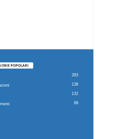
GORIE POPOLARI
283
138
zioni
132
99
menti