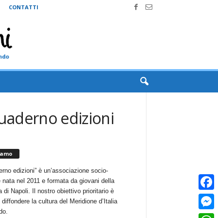
CONTATTI
quaderno edizioni
iamo
erno edizioni” è un’associazione socio-
e nata nel 2011 e formata da giovani della
 di Napoli. Il nostro obiettivo prioritario è
Faceb
i diffondere la cultura del Meridione d’Italia
do.
Messe