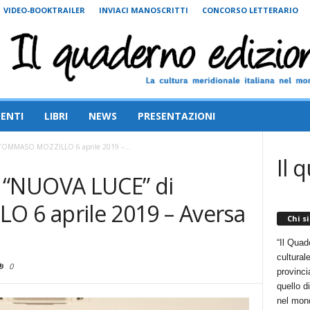
VIDEO-BOOKTRAILER
INVIACI MANOSCRITTI
CONCORSO LETTERARIO
ENTI
LIBRI
NEWS
PRESENTAZIONI
OMMASO MOZZILLO 6 aprile 2019 –...
Il 
 “NUOVA LUCE” di
6 aprile 2019 – Aversa
Chi s
“Il Quad
cultural
0
provincia
quello d
nel mon