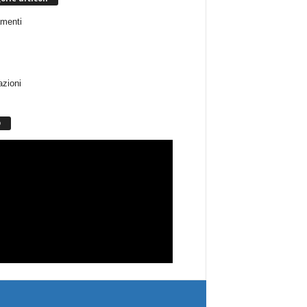
menti
azioni
O