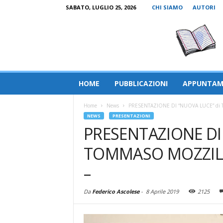
SABATO, LUGLIO 25, 2026
CHI SIAMO
AUTORI
HOME
PUBBLICAZIONI
APPUNTAM
Home
News
PRESENTAZIONE DI “NUOVA LUCE” di T
NEWS
PRESENTAZIONI
PRESENTAZIONE DI
TOMMASO MOZZILLO 
–
Da
Federico Ascolese
-
8 Aprile 2019
2125