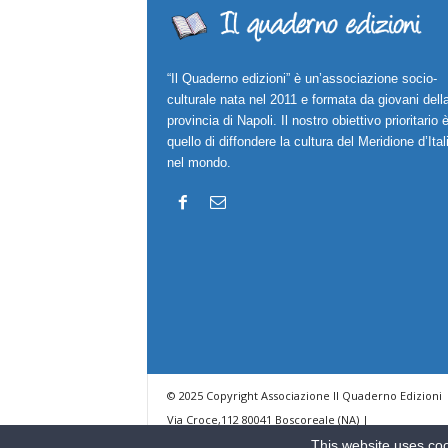
“Il Quaderno edizioni” è un’associazione socio-
culturale nata nel 2011 e formata da giovani dell
provincia di Napoli. Il nostro obiettivo prioritario 
quello di diffondere la cultura del Meridione d’Ital
nel mondo.
© 2025 Copyright Associazione Il Quaderno Edizioni 
Via Croce,112 80041 Boscoreale (NA) |
ilquadernoedizioni@libero.it
This website uses coo