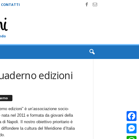
CONTATTI
quaderno edizioni
iamo
erno edizioni” è un’associazione socio-
e nata nel 2011 e formata da giovani della
 di Napoli. Il nostro obiettivo prioritario è
Faceb
i diffondere la cultura del Meridione d’Italia
do.
Messe