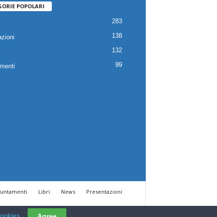
GORIE POPOLARI
283
138
zioni
132
99
menti
untamenti
Libri
News
Presentazioni
cookies
Agree