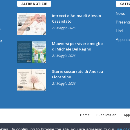
ALTRE NOTIZIE
CATE
News
Intrecci d’Anima di Alessio
Cazziolato
Presenta
21 Maggio 2026
a
Libri
è
Appunta
ia
Muoversi per vivere meglio
di Michele Del Regno
21 Maggio 2026
Storie sussurrate di Andrea
Fiorentino
21 Maggio 2026
|
Home
Pubblicazioni
App
kies. By continuing to browse the site, you are agreeing to our
use of 