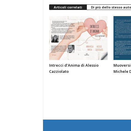
Articoli correlati
Di più dello stesso aut
Intrecci d’Anima di Alessio
Muoversi 
Cazziolato
Michele 