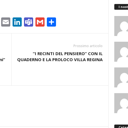
I nost
ram
tlook.com
Copy
Email
LinkedIn
Teams
Gmail
Condividi
Link
Prossimo articolo
“I RECINTI DEL PENSIERO” CON IL
ni”
QUADERNO E LA PROLOCO VILLA REGINA
Categ