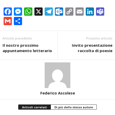
Facebook
Messenger
WhatsApp
X
Telegram
Outlook.com
Copy
Email
Linke
Te
Link
Gmail
Condividi
Articolo precedente
Prossimo articolo
Il nostro prossimo
Invito presentazione
appuntamento letterario
raccolta di poesie
Federico Ascolese
Articoli correlati
Di più dello stesso autore