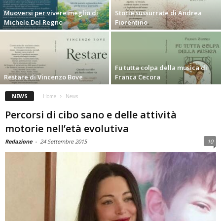
Muoversi per vivere meglio di
Storie sussurrate di Andrea
Michele Del Regno
Fiorentino
Fu tutta colpa della musica di
Restare di Vincenzo Bove
Franca Cecora
NEWS
Home
News
Percorsi di cibo sano e delle attività
motorie nell’età evolutiva
Redazione
-
24 Settembre 2015
10