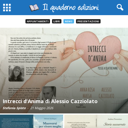
APPUNTAMENTI
LIBRI
NEWS
PRESENTAZIONI
Intrecci d’Anima di Alessio Cazziolato
Stefania Spisto
-
21 Maggio 2026