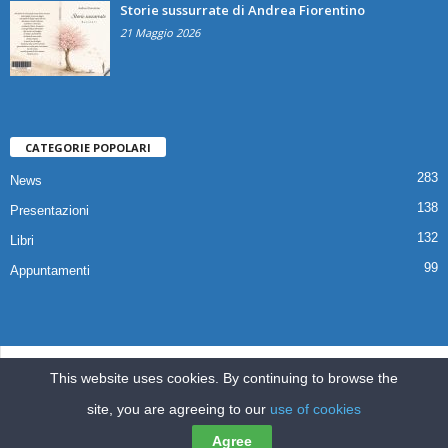
Storie sussurrate di Andrea Fiorentino
21 Maggio 2026
CATEGORIE POPOLARI
283
News
138
Presentazioni
132
Libri
99
Appuntamenti
© 2025 Copyright Associazione Il Quaderno Edizioni | Via Croce,112 80041
This website uses cookies. By continuing to browse the
Boscoreale (NA) |
ilquadernoedizioni@libero.it
site, you are agreeing to our
use of cookies
Home
Pubblicazioni
Appuntamenti
Libri
News
Presentazioni
Agree