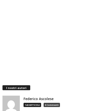
I nostri autori
Federico Ascolese
143 ARTICOLI
0 Commenti