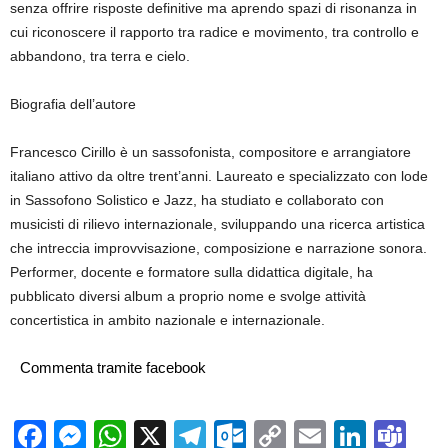
senza offrire risposte definitive ma aprendo spazi di risonanza in
cui riconoscere il rapporto tra radice e movimento, tra controllo e
abbandono, tra terra e cielo.
Biografia dell’autore
Francesco Cirillo è un sassofonista, compositore e arrangiatore
italiano attivo da oltre trent’anni. Laureato e specializzato con lode
in Sassofono Solistico e Jazz, ha studiato e collaborato con
musicisti di rilievo internazionale, sviluppando una ricerca artistica
che intreccia improvvisazione, composizione e narrazione sonora.
Performer, docente e formatore sulla didattica digitale, ha
pubblicato diversi album a proprio nome e svolge attività
concertistica in ambito nazionale e internazionale.
Commenta tramite facebook
Facebook
Messenger
WhatsApp
X
Telegram
Outlook.com
Copy
Email
Linke
Te