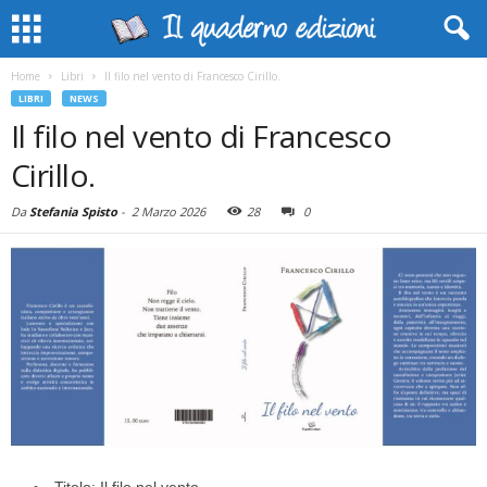
Home
Libri
Il filo nel vento di Francesco Cirillo.
LIBRI
NEWS
Il filo nel vento di Francesco
Cirillo.
Da
Stefania Spisto
-
2 Marzo 2026
28
0