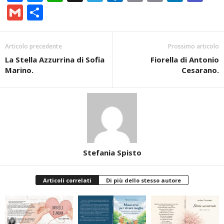
Link
Gmail
Condividi
Articolo precedente
Prossimo articolo
La Stella Azzurrina di Sofia
Fiorella di Antonio
Marino.
Cesarano.
Stefania Spisto
Articoli correlati
Di più dello stesso autore