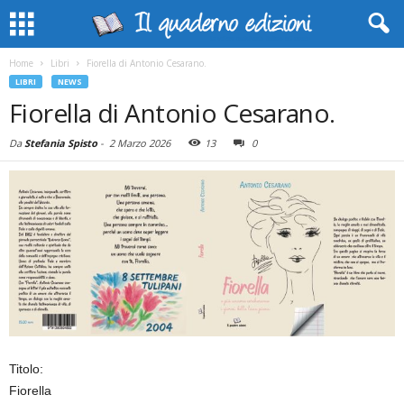
Home
Libri
Fiorella di Antonio Cesarano.
LIBRI
NEWS
Fiorella di Antonio Cesarano.
Da
Stefania Spisto
-
2 Marzo 2026
13
0
Titolo:
Fiorella