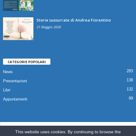
Storie sussurrate di Andrea Fiorentino
21 Maggio 2026
CATEGORIE POPOLARI
283
News
138
Presentazioni
132
Libri
99
Appuntamenti
© 2025 Copyright Associazione Il Quaderno Edizioni | Via Croce,112 80041
This website uses cookies. By continuing to browse the
Boscoreale (NA) |
ilquadernoedizioni@libero.it