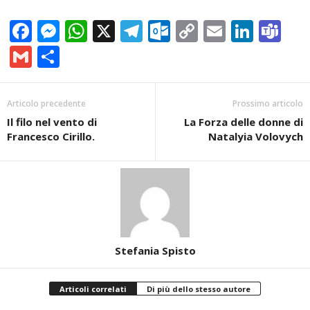
Facebook
Messenger
WhatsApp
X
Telegram
Outlook.com
Copy
Email
Linke
Te
Link
Gmail
Condividi
Articolo precedente
Prossimo articolo
Il filo nel vento di
La Forza delle donne di
Francesco Cirillo.
Natalyia Volovych
Stefania Spisto
Articoli correlati
Di più dello stesso autore