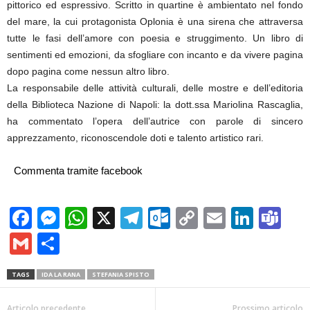
pittorico ed espressivo. Scritto in quartine è ambientato nel fondo
del mare, la cui protagonista Oplonia è una sirena che attraversa
tutte le fasi dell’amore con poesia e struggimento. Un libro di
sentimenti ed emozioni, da sfogliare con incanto e da vivere pagina
dopo pagina come nessun altro libro.
La responsabile delle attività culturali, delle mostre e dell’editoria
della Biblioteca Nazione di Napoli: la dott.ssa Mariolina Rascaglia,
ha commentato l’opera dell’autrice con parole di sincero
apprezzamento, riconoscendole doti e talento artistico rari.
Commenta tramite facebook
Facebook
Messenger
WhatsApp
X
Telegram
Outlook.com
Copy
Email
Linke
Te
Link
Gmail
Condividi
TAGS
IDA LA RANA
STEFANIA SPISTO
Articolo precedente
Prossimo articolo