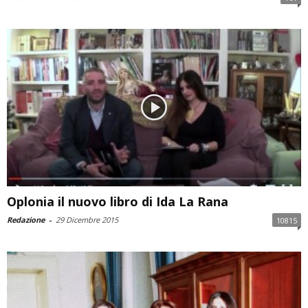
Oplonia il nuovo libro di Ida La Rana
Redazione
-
29 Dicembre 2015
10815