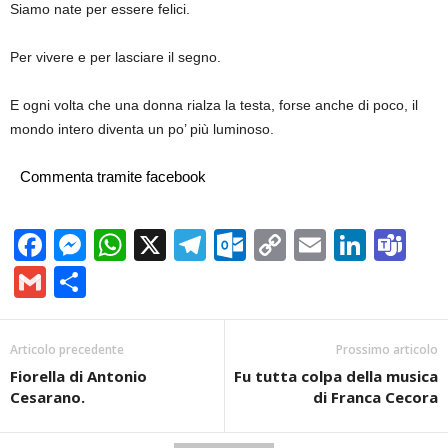
Siamo nate per essere felici.
Per vivere e per lasciare il segno.
E ogni volta che una donna rialza la testa, forse anche di poco, il
mondo intero diventa un po’ più luminoso.
Commenta tramite facebook
Facebook
Messenger
WhatsApp
X
Telegram
Outlook.com
Copy
Email
Linke
Te
Link
Gmail
Condividi
Articolo precedente
Prossimo articolo
Fiorella di Antonio
Fu tutta colpa della musica
Cesarano.
di Franca Cecora