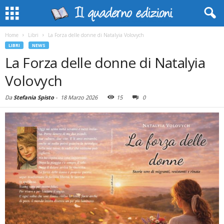
Home
Libri
La Forza delle donne di Natalyia Volovych
LIBRI
NEWS
La Forza delle donne di Natalyia
Volovych
Da
Stefania Spisto
-
18 Marzo 2026
15
0